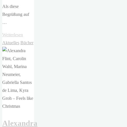
Als diese
Begrüßung auf
…
"Ursula
Weiterlesen
Poznanski
Aktuelles
Bücher
–
Erebos
3"
Alexandra