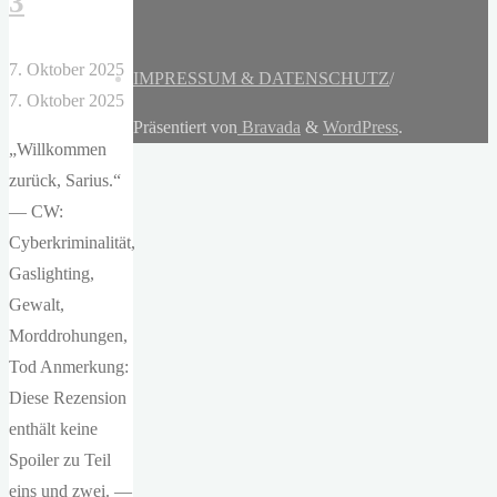
3
7. Oktober 2025
IMPRESSUM & DATENSCHUTZ
/
7. Oktober 2025
Präsentiert von
Bravada
&
WordPress
.
„Willkommen
zurück, Sarius.“
— CW:
Cyberkriminalität,
Gaslighting,
Gewalt,
Morddrohungen,
Tod Anmerkung:
Diese Rezension
enthält keine
Spoiler zu Teil
eins und zwei. —