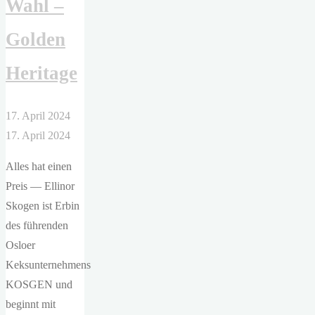
Wahl –
Santos
de
Golden
Lima,
Kyra
Heritage
Groh
–
17. April 2024
Feels
17. April 2024
like
Christmas"
Alles hat einen
Preis — Ellinor
Skogen ist Erbin
des führenden
Osloer
Keksunternehmens
KOSGEN und
beginnt mit