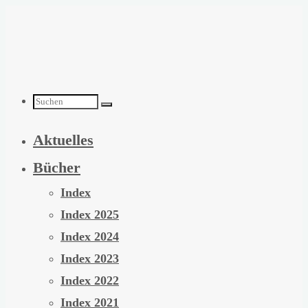
Zum
Inhalt
springen
Suchen
Aktuelles
nach:
Bücher
Index
Index 2025
Index 2024
Index 2023
Index 2022
Index 2021