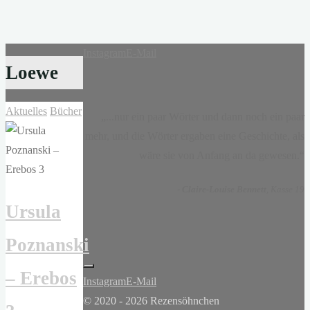
Instagram
E-Mail
Loewe
Aktuelles
Bücher
„...nur ein paar Wörter und dann noch ein paar
mehr, und die Wörter ergaben eine Geschichte, als
wäre sie von Anfang an da gewesen.“
-
Claire-Louise Bennett
, Kasse 19
Ursula
Poznanski
– Erebos
Instagram
E-Mail
© 2020 - 2026 Rezensöhnchen