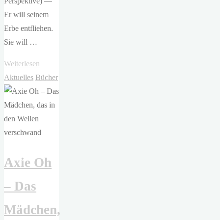
Perspektive) —
Er will seinem
Erbe entfliehen.
Sie will …
"Carolin
Weiterlesen
Wahl
Aktuelles
Bücher
–
Skogen
Dynasty"
Axie Oh
– Das
Mädchen,