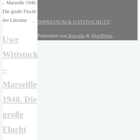
IMPRESSUM & DATENSCHUTZ
/
Präsentiert von
Bravada
&
WordPress
.
Uwe
Wittstock
–
Marseille
1940. Die
große
Flucht