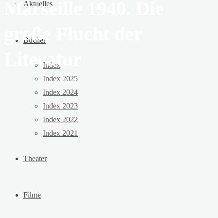
Marseille 1940. Die
Aktuelles
große Flucht der
Bücher
Literatur
Index
Index 2025
Index 2024
Index 2023
Index 2022
Index 2021
Theater
Filme