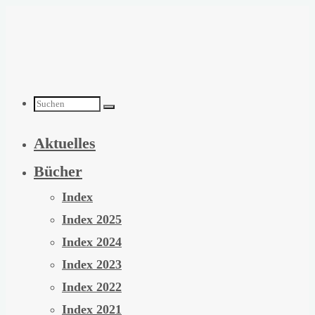
Zum
Inhalt
springen
Suchen
Aktuelles
nach:
Bücher
Index
Index 2025
Index 2024
Index 2023
Index 2022
Index 2021