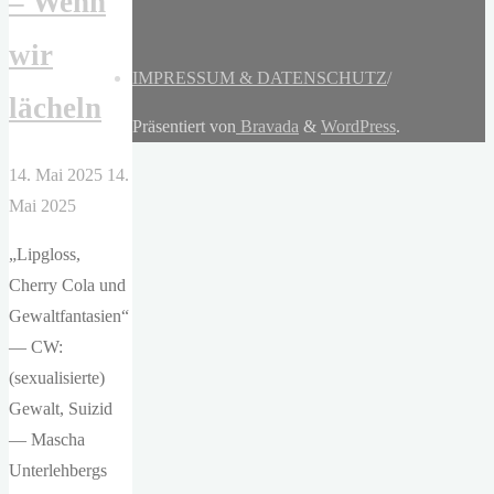
– Wenn
wir
IMPRESSUM & DATENSCHUTZ
/
lächeln
Präsentiert von
Bravada
&
WordPress
.
14. Mai 2025
14.
Mai 2025
„Lipgloss,
Cherry Cola und
Gewaltfantasien“
— CW:
(sexualisierte)
Gewalt, Suizid
— Mascha
Unterlehbergs