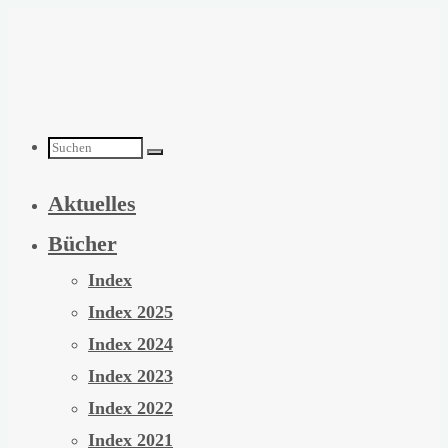
Zum
Inhalt
springen
Suchen
Aktuelles
nach:
Bücher
Index
Index 2025
Index 2024
Index 2023
Index 2022
Index 2021