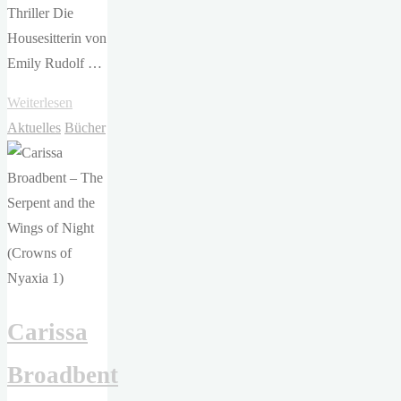
Thriller Die
Housesitterin von
Emily Rudolf …
"Emily
Weiterlesen
Rudolf
Aktuelles
Bücher
–
Die
Housesitterin
–
Ein
Traum
von
Carissa
einem
Job.
Broadbent
Oder?"