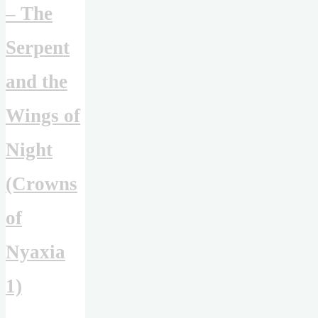
– The
Serpent
and the
Wings of
Night
(Crowns
of
Nyaxia
1)