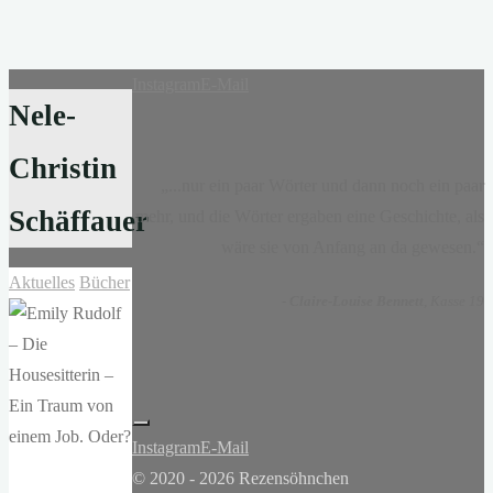
Instagram
E-Mail
Nele-
Christin
„...nur ein paar Wörter und dann noch ein paar
Schäffauer
mehr, und die Wörter ergaben eine Geschichte, als
wäre sie von Anfang an da gewesen.“
Aktuelles
Bücher
-
Claire-Louise Bennett
, Kasse 19
Instagram
E-Mail
© 2020 - 2026 Rezensöhnchen