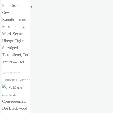
Freiheitsberaubung,
Gewalt,
Kannibalismus,
Misshandlung,
Mord, Sexuelle
Übergriffigkeit,
Suizidgedanken,
Tierquälerei, Tod,
Trauer — Bei …
"Stella
Weiterlesen
Tack
Aktuelles
Bücher
–
Ever
&
After