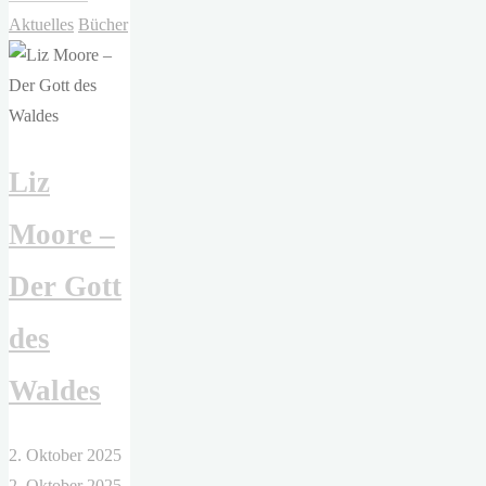
Marie
Aktuelles
Bücher
–
Immortal
Consequences.
Die
Liz
Blackwood
Academy
Moore –
Trials"
Der Gott
des
Waldes
2. Oktober 2025
2. Oktober 2025