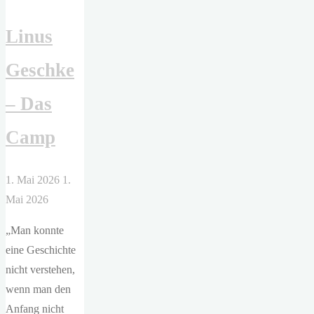
Serpent
Linus
and
the
Geschke
Wings
of
– Das
Night
(Crowns
Camp
of
Nyaxia
1. Mai 2026
1.
1)"
Mai 2026
„Man konnte
eine Geschichte
nicht verstehen,
wenn man den
Anfang nicht