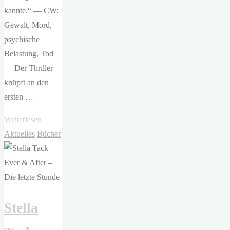
kannte.“ — CW:
Gewalt, Mord,
psychische
Belastung, Tod
— Der Thriller
knüpft an den
ersten …
"Linus
Weiterlesen
Geschke
Aktuelles
Bücher
–
Das
Camp"
Stella