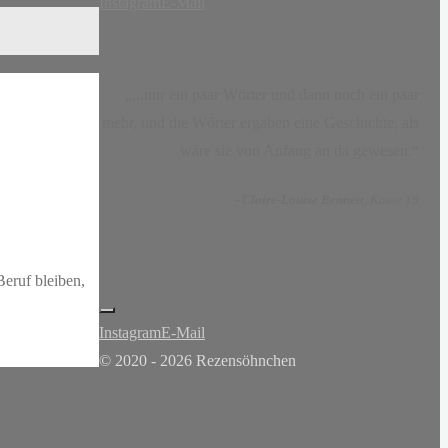
Instagram
E-Mail
„...nur ein paar Wörter und dann noch ein paar
mehr, und die Wörter ergaben eine Geschichte, als
wäre sie von Anfang an da gewesen.“
-
Claire-Louise Bennett
, Kasse 19
Beruf bleiben,
Instagram
E-Mail
© 2020 - 2026 Rezensöhnchen