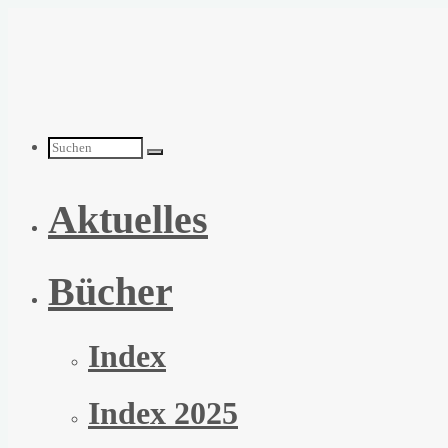
Zum
Inhalt
springen
Suchen
Aktuelles
nach:
Bücher
Index
Index 2025