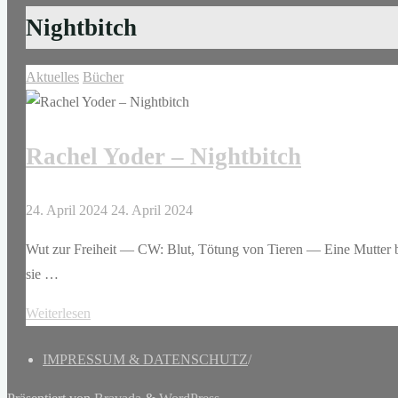
Nightbitch
Aktuelles
Bücher
Rachel Yoder – Nightbitch
24. April 2024
24. April 2024
Wut zur Freiheit — CW: Blut, Tötung von Tieren — Eine Mutter beu
sie …
"Rachel
Weiterlesen
Yoder
IMPRESSUM & DATENSCHUTZ
/
–
Nightbitch"