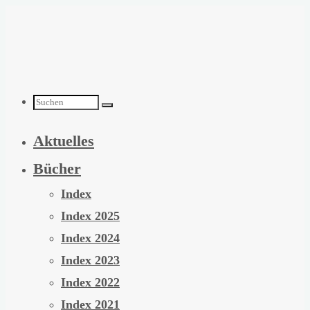
Zum
Inhalt
springen
Suchen
Aktuelles
nach:
Bücher
Index
Index 2025
Index 2024
Index 2023
Index 2022
Index 2021