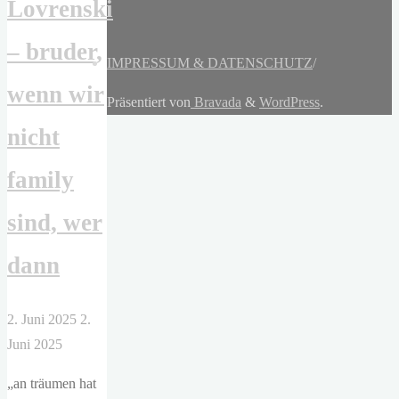
Lovrenski
– bruder,
IMPRESSUM & DATENSCHUTZ
/
wenn wir
Präsentiert von
Bravada
&
WordPress
.
nicht
family
sind, wer
dann
2. Juni 2025
2.
Juni 2025
„an träumen hat