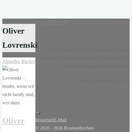
Instagram
E-Mail
Oliver
Lovrenski
„...nur ein paar Wörter und dann noch ein paar
mehr, und die Wörter ergaben eine Geschichte, als
Aktuelles
Bücher
wäre sie von Anfang an da gewesen.“
-
Claire-Louise Bennett
, Kasse 19
Oliver
Instagram
E-Mail
© 2020 - 2026 Rezensöhnchen