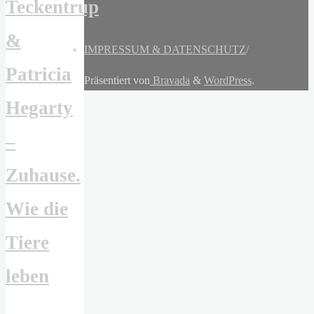
Teckentrup
&
IMPRESSUM & DATENSCHUTZ
/
Patricia
Präsentiert von
Bravada
&
WordPress
.
Hegarty
–
Zuhause.
Wie die
Tiere
leben