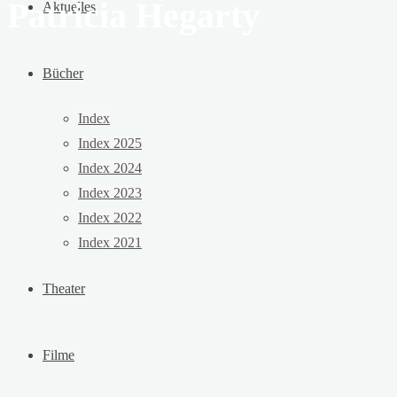
Patricia Hegarty
Aktuelles
Bücher
Index
Index 2025
Index 2024
Index 2023
Index 2022
Index 2021
Theater
Filme