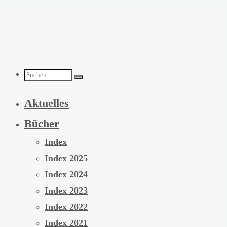
Zum
Inhalt
springen
Suchen
Aktuelles
nach:
Bücher
Index
Index 2025
Index 2024
Index 2023
Index 2022
Index 2021