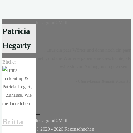
Instagram
E-Mail
Patricia
Hegarty
„...nur ein paar Wörter und dann noch ein paar
mehr, und die Wörter ergaben eine Geschichte, als
Bücher
wäre sie von Anfang an da gewesen.“
-
Claire-Louise Bennett
, Kasse 19
Britta
Instagram
E-Mail
© 2020 - 2026 Rezensöhnchen