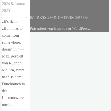
2024
8. Januar
2025
IMPRESSUM & DATENSCHUTZ
/
„It‘s fiction.“
„But it has to
Präsentiert von
Bravada
&
WordPress
.
come from
somewhere,
doesn‘t it.” —
Max, gespielt
von Ruaridh
Mollica, strebt
nach seinem
Durchbruch in
der
Literaturszene –
noch …