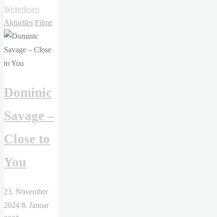
"Mikko
Weiterlesen
Mäkelä
Aktuelles
Filme
–
Sebastian"
Dominic
Savage –
Close to
You
23. November
2024
8. Januar