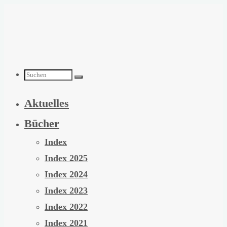
Zum
Inhalt
springen
Suchen
Aktuelles
nach:
Bücher
Index
Index 2025
Index 2024
Index 2023
Index 2022
Index 2021