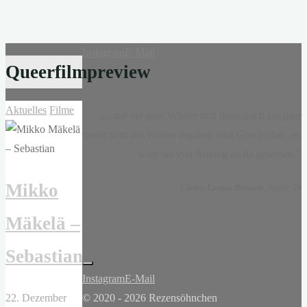
Instagram
E-Mail
Queerfilmpreview
Aktuelles
Filme
„...nur ein paar Wörter und dann noch ein paar
mehr, und die Wörter ergaben eine Geschichte, als
wäre sie von Anfang an da gewesen.“
Mikko
-
Claire-Louise Bennett
, Kasse 19
Mäkelä –
Sebastian
Instagram
E-Mail
22. Dezember
© 2020 - 2026 Rezensöhnchen