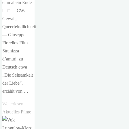
einmal ein Ende
hat“ — CW:
Gewalt,
Queerfeindlichkeit
— Giuseppe
Fiorellos Film
Stranizza
d’amuri, zu
Deutsch etwa
„Die Seltsamkeit
der Liebe“,
erzählt von …
"Giuseppe
Weiterlesen
Fiorello
Aktuelles
Filme
–
Fireworks"