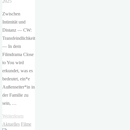
2025
Zwischen
Intimität und
Distanz — CW:
Transfeindlichkeit
— In dem
Filmdrama Close
to You wird
erkundet, was es
bedeutet, ein*e
Außenseiter*in in
der Familie zu
sein, …
"Dominic
Weiterlesen
Savage
Aktuelles
Filme