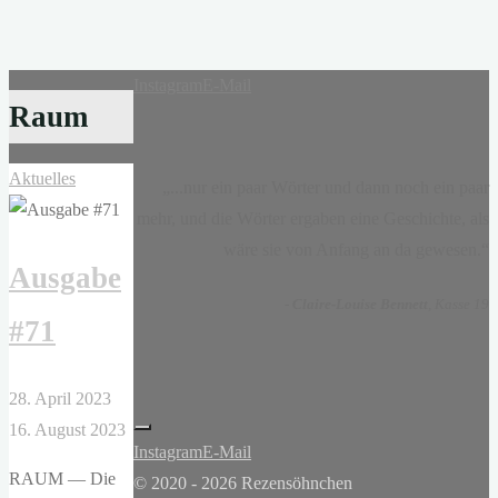
Instagram
E-Mail
Raum
Aktuelles
„...nur ein paar Wörter und dann noch ein paar
mehr, und die Wörter ergaben eine Geschichte, als
wäre sie von Anfang an da gewesen.“
Ausgabe
-
Claire-Louise Bennett
, Kasse 19
#71
28. April 2023
16. August 2023
Instagram
E-Mail
RAUM — Die
© 2020 - 2026 Rezensöhnchen