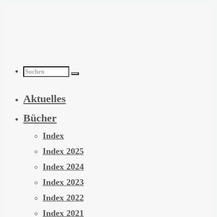
Zum
Inhalt
springen
Suchen
Aktuelles
nach:
Bücher
Index
Index 2025
Index 2024
Index 2023
Index 2022
Index 2021