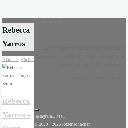
Instagram
E-Mail
Rebecca
Yarros
„...nur ein paar Wörter und dann noch ein paar
mehr, und die Wörter ergaben eine Geschichte, als
Aktuelles
Bücher
wäre sie von Anfang an da gewesen.“
-
Claire-Louise Bennett
, Kasse 19
Rebecca
Yarros –
Instagram
E-Mail
© 2020 - 2026 Rezensöhnchen