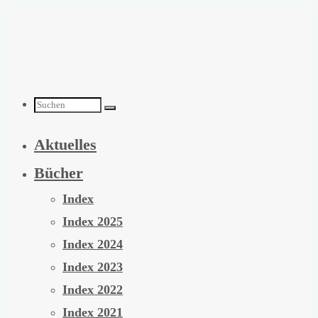
Zum
Inhalt
springen
Suchen
Aktuelles
nach:
Bücher
Index
Index 2025
Index 2024
Index 2023
Index 2022
Index 2021