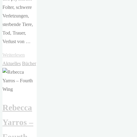
Folter, schwere
Verletzungen,
sterbende Tiere,
Tod, Trauer,
Verlust von …
"Rebecca
Weiterlesen
Yarros
Aktuelles
Bücher
–
Iron
Flame.
Flammengeküsst"
Rebecca
Yarros –