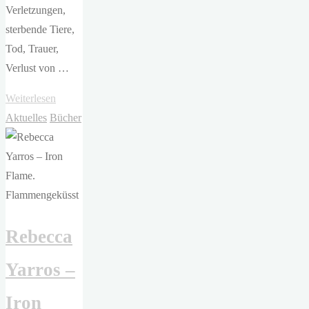
Verletzungen,
sterbende Tiere,
Tod, Trauer,
Verlust von …
"Rebecca
Weiterlesen
Yarros
Aktuelles
Bücher
–
Onyx
Storm"
Rebecca
Yarros –
Iron