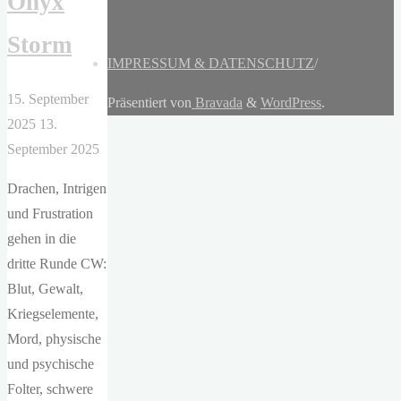
Onyx
Storm
IMPRESSUM & DATENSCHUTZ
/
15. September
Präsentiert von
Bravada
&
WordPress
.
2025
13.
September 2025
Drachen, Intrigen
und Frustration
gehen in die
dritte Runde CW:
Blut, Gewalt,
Kriegselemente,
Mord, physische
und psychische
Folter, schwere