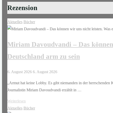
Rezension
Aktuelles
Bücher
Miriam Davoudvandi – Das können wi
Deutschland arm zu sein
6. August 2026
6. August 2026
„Armut hat keine Lobby. Es gibt niemanden in der herrschenden Kl
Journalistin Miriam Davoudvandi erzählt in …
"Miriam
Weiterlesen
Davoudvandi
Aktuelles
Bücher