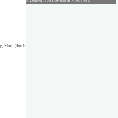
Präsentiert von
Bravada
&
WordPress
.
eg, Mord (durch