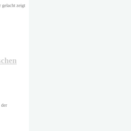
gelacht zeigt
schen
 der