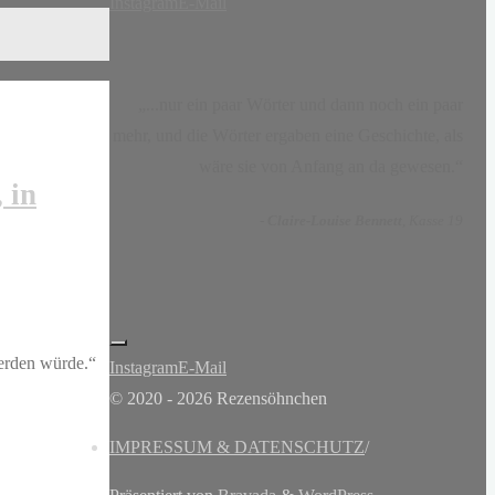
Instagram
E-Mail
„...nur ein paar Wörter und dann noch ein paar
mehr, und die Wörter ergaben eine Geschichte, als
wäre sie von Anfang an da gewesen.“
 in
-
Claire-Louise Bennett
, Kasse 19
werden würde.“
Instagram
E-Mail
© 2020 - 2026 Rezensöhnchen
IMPRESSUM & DATENSCHUTZ
/