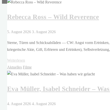
–
Das
Rebecca Ross – Wild Reverence
können
wir
uns
5. August 2026
3. August 2026
nicht
Sterne, Türen und Schicksalsfäden — CW: Angst vorm Ertrinken, (
leisten.
kriegerische Akte, Gift, Erfrieren und Ertrinken), Selbstverletzun
Was
es
"Rebecca
Weiterlesen
bedeutet,
Ross
Aktuelles
Filme
in
–
Deutschland
Wild
arm
Eva Müller, Isabel Schneider – Was
Reverence"
zu
sein"
4. August 2026
4. August 2026