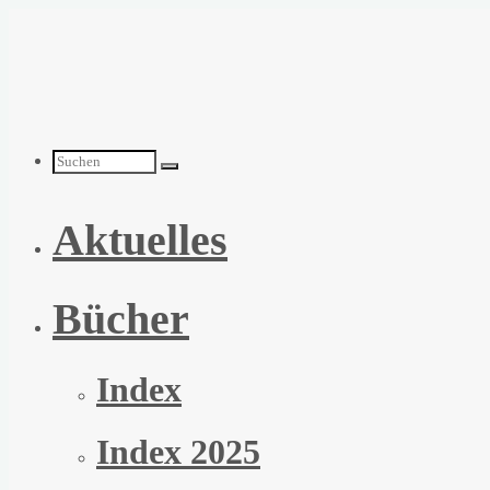
Zum
Inhalt
springen
Suchen
Aktuelles
nach:
Bücher
Index
Index 2025