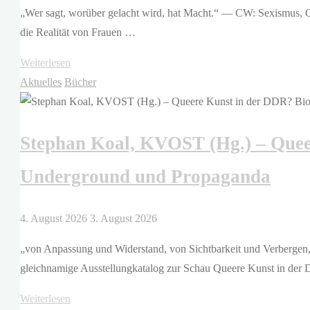
„Wer sagt, worüber gelacht wird, hat Macht.“ — CW: Sexismus, Q
die Realität von Frauen …
"Eva
Weiterlesen
Müller,
Aktuelles
Bücher
Isabel
Schneider
Stephan Koal, KVOST (Hg.) – Quee
–
Was
Underground und Propaganda
haben
wir
gelacht"
4. August 2026
3. August 2026
„von Anpassung und Widerstand, von Sichtbarkeit und Verbergen, 
gleichnamige Ausstellungkatalog zur Schau Queere Kunst in de
"Stephan
Weiterlesen