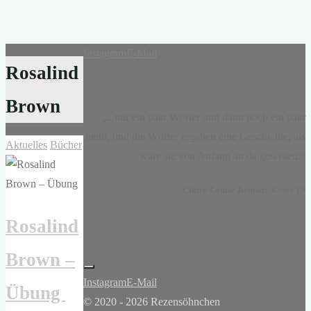
Instagram
E-Mail
Rosalind
Brown
„...nur ein paar Wörter und dann noch ein paar
mehr, und die Wörter ergaben eine Geschichte, als
Aktuelles
Bücher
wäre sie von Anfang an da gewesen.“
-
Claire-Louise Bennett
, Kasse 19
Rosalind
Brown –
Instagram
E-Mail
Übung
© 2020 - 2026 Rezensöhnchen