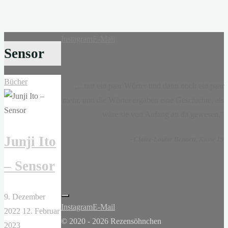
Instagram
E-Mail
Sensor
Bücher
„...nur ein paar Wörter und dann noch ein paar
mehr, und die Wörter ergaben eine Geschichte, als
wäre sie von Anfang an da gewesen.“
Junji Ito
-
Claire-Louise Bennett
, Kasse 19
– Sensor
9. Dezember
Instagram
E-Mail
2022
12. Februar
© 2020 - 2026 Rezensöhnchen
2023