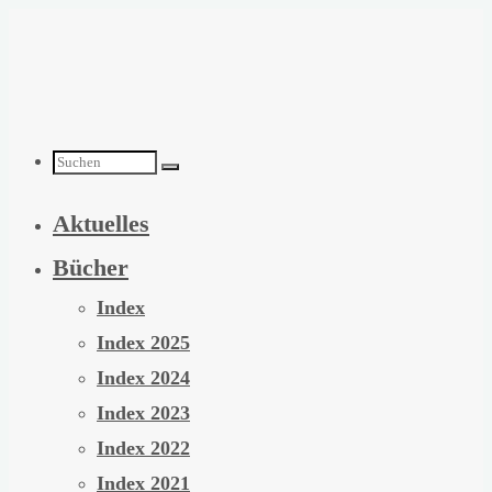
Zum
Inhalt
springen
Suchen
Aktuelles
nach:
Bücher
Index
Index 2025
Index 2024
Index 2023
Index 2022
Index 2021