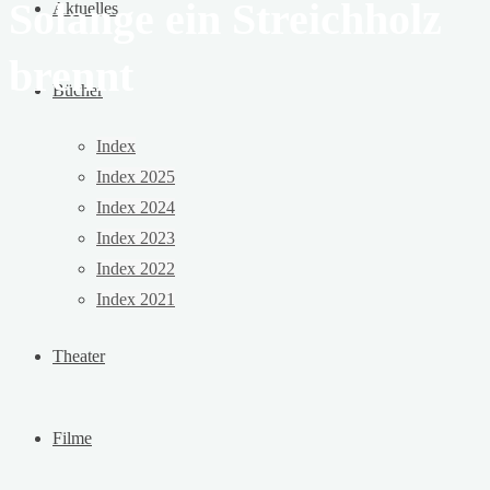
Solange ein Streichholz
Aktuelles
brennt
Bücher
Index
Index 2025
Index 2024
Index 2023
Index 2022
Index 2021
Theater
Filme