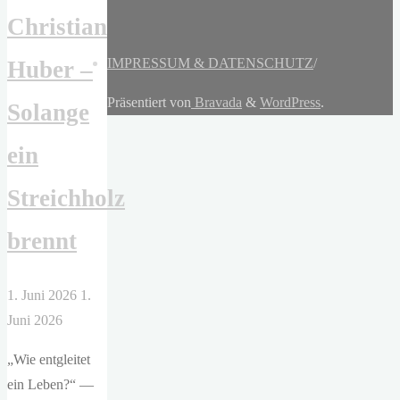
Christian
IMPRESSUM & DATENSCHUTZ
/
Huber –
Präsentiert von
Bravada
&
WordPress
.
Solange
ein
Streichholz
brennt
1. Juni 2026
1.
Juni 2026
„Wie entgleitet
ein Leben?“ —