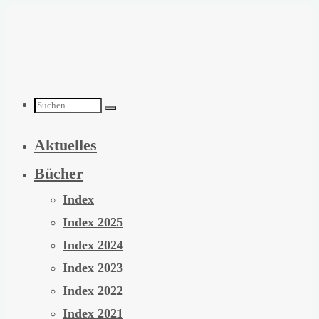
Zum
Inhalt
springen
Suchen
Aktuelles
nach:
Bücher
Index
Index 2025
Index 2024
Index 2023
Index 2022
Index 2021