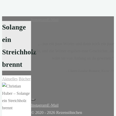
Instagram
E-Mail
Solange
ein
„...nur ein paar Wörter und dann noch ein paar
Streichholz
mehr, und die Wörter ergaben eine Geschichte, als
wäre sie von Anfang an da gewesen.“
brennt
-
Claire-Louise Bennett
, Kasse 19
Aktuelles
Bücher
Instagram
E-Mail
© 2020 - 2026 Rezensöhnchen