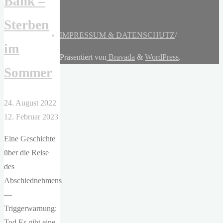
Bánk –
Sterben
IMPRESSUM & DATENSCHUTZ
/
im
Präsentiert von
Bravada
&
WordPress
.
Sommer
24. August 2022
12. Februar 2023
Eine Geschichte
über die Reise
des
Abschiednehmens
—
Triggerwarnung:
Tod Es gibt eine