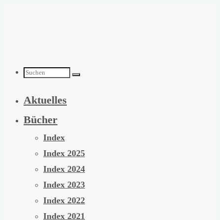
Zum
Inhalt
springen
Suchen
Aktuelles
nach:
Bücher
Index
Index 2025
Index 2024
Index 2023
Index 2022
Index 2021