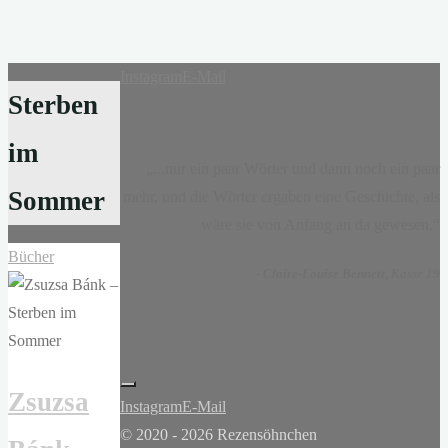
Instagram
E-Mail
Sterben
im
„...nur ein paar Wörter und dann noch ein paar
Sommer
mehr, und die Wörter ergaben eine Geschichte, als
wäre sie von Anfang an da gewesen.“
Bücher
-
Claire-Louise Bennett
, Kasse 19
Zsuzsa
Instagram
E-Mail
© 2020 - 2026 Rezensöhnchen