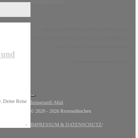
Instagram
E-Mail
„...nur ein paar Wörter und dann noch ein paar
mehr, und die Wörter ergaben eine Geschichte, als
wäre sie von Anfang an da gewesen.“
 und
-
Claire-Louise Bennett
, Kasse 19
y. Deine Reise
Instagram
E-Mail
© 2020 - 2026 Rezensöhnchen
IMPRESSUM & DATENSCHUTZ
/