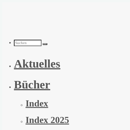
Zum
Inhalt
springen
Suchen
Aktuelles
nach:
Bücher
Index
Index 2025