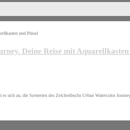
urney. Deine Reise mit Aquarellkasten
t es sich an, die Szenerien des Zeichenbuchs Urban Watercolor Journe