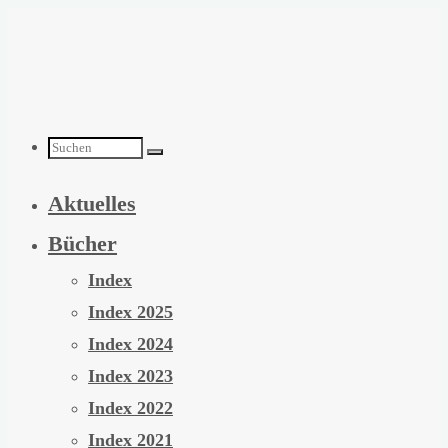
Zum
Inhalt
springen
Suchen
Aktuelles
nach:
Bücher
Index
Index 2025
Index 2024
Index 2023
Index 2022
Index 2021