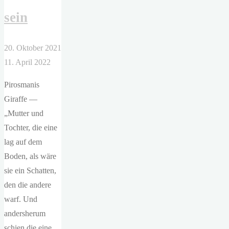
sein
20. Oktober 2021
11. April 2022
Pirosmanis
Giraffe —
„Mutter und
Tochter, die eine
lag auf dem
Boden, als wäre
sie ein Schatten,
den die andere
warf. Und
andersherum
schien die eine