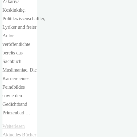
Zakariya
Keskinkılıç,
Politikwissenschaftler,
Lyriker und freier
Autor
veröffentlichte
bereits das
Sachbuch
Muslimaniac. Die
Karriere eines
Feindbildes
sowie den
Gedichtband
Prinzenbad …
"Ozan
Weiterlesen
Zakariya
Aktuelles
Bücher