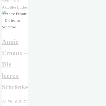
"Angela
Weiterlesen
Carter
Aktuelles
Bücher
–
Die
blutige
Kammer"
Annie
Ernaux –
Die
leeren
Schränke
25. Mai 2025
27.