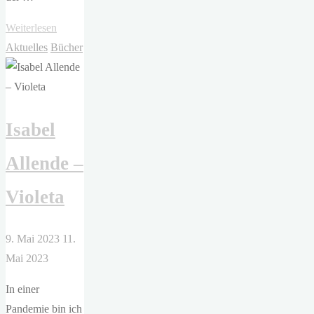
"Annie
Weiterlesen
Ernaux
Aktuelles
Bücher
–
Die
leeren
Isabel
Schränke"
Allende –
Violeta
9. Mai 2023
11.
Mai 2023
In einer
Pandemie bin ich