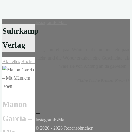
Instagram
E-Mail
Suhrkamp
Verlag
„...nur ein paar Wörter und dann noch ein paar
mehr, und die Wörter ergaben eine Geschichte, als
Aktuelles
Bücher
wäre sie von Anfang an da gewesen.“
-
Claire-Louise Bennett
, Kasse 19
Manon
Garcia –
Instagram
E-Mail
© 2020 - 2026 Rezensöhnchen