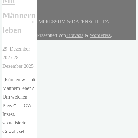
Mit
Männern
IMPRESSUM & DATENSCHUTZ
/
leben
Präsentiert von
Bravada
&
WordPress
.
29. Dezember
2025
28.
Dezember 2025
„Können wir mit
Männern leben?
Um welchen
Preis?“ — CW:
Inzest,
sexualisierte
Gewalt, sehr