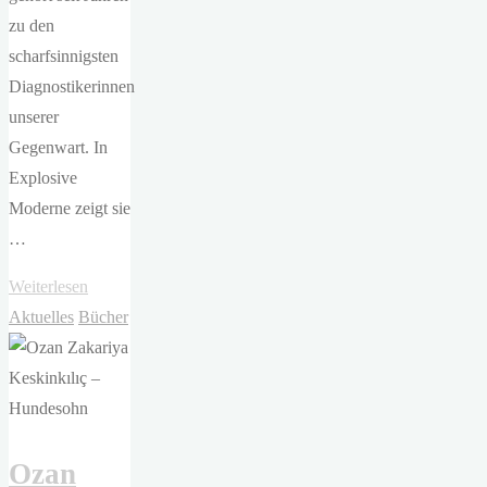
zu den
scharfsinnigsten
Diagnostikerinnen
unserer
Gegenwart. In
Explosive
Moderne zeigt sie
…
"Eva
Weiterlesen
Illouz
Aktuelles
Bücher
–
Explosive
Moderne"
Ozan