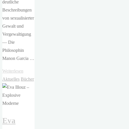
deutliche
Beschreibungen
von sexualisierter
Gewalt und
Vergewaltigung
— Die
Philosophin
Manon Garcia …
"Manon
Weiterlesen
Garcia
Aktuelles
Bücher
–
Mit
Männern
leben"
Eva