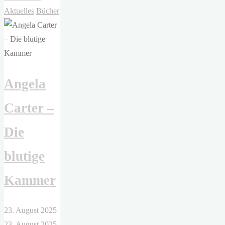
Allende
Aktuelles
Bücher
–
Mein
Name
ist
Angela
Emilia
del
Carter –
Valle"
Die
blutige
Kammer
23. August 2025
23. August 2025