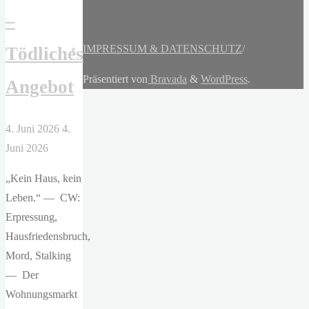
–
IMPRESSUM & DATENSCHUTZ
/
Tödliches
Präsentiert von
Bravada
&
WordPress
.
Angebot
4. Juni 2026
4.
Juni 2026
„Kein Haus, kein
Leben.“ — CW:
Erpressung,
Hausfriedensbruch,
Mord, Stalking
— Der
Wohnungsmarkt