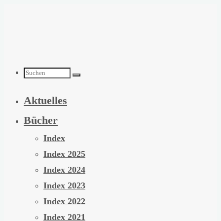
Zum
Inhalt
springen
Suchen
Aktuelles
nach:
Bücher
Index
Index 2025
Index 2024
Index 2023
Index 2022
Index 2021