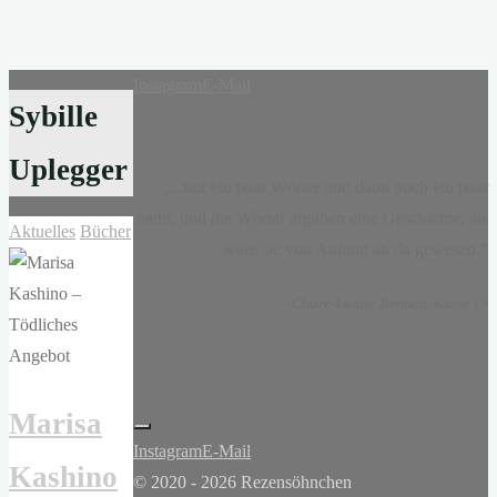
Instagram
E-Mail
Sybille
Uplegger
„...nur ein paar Wörter und dann noch ein paar
mehr, und die Wörter ergaben eine Geschichte, als
Aktuelles
Bücher
wäre sie von Anfang an da gewesen.“
-
Claire-Louise Bennett
, Kasse 19
Marisa
Instagram
E-Mail
Kashino
© 2020 - 2026 Rezensöhnchen