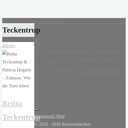
Instagram
E-Mail
Teckentrup
Bücher
„...nur ein paar Wörter und dann noch ein paar
mehr, und die Wörter ergaben eine Geschichte, als
wäre sie von Anfang an da gewesen.“
-
Claire-Louise Bennett
, Kasse 19
Britta
Teckentrup
Instagram
E-Mail
© 2020 - 2026 Rezensöhnchen