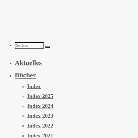
Zum
Inhalt
springen
Suchen
Aktuelles
nach:
Bücher
Index
Index 2025
Index 2024
Index 2023
Index 2022
Index 2021