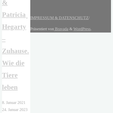
&
Patricia
IMPRESSUM & DATENSCHUTZ
/
Hegarty
Präsentiert von
Bravada
&
WordPress
.
–
Zuhause.
Wie die
Tiere
leben
8. Januar 2021
24. Januar 2023