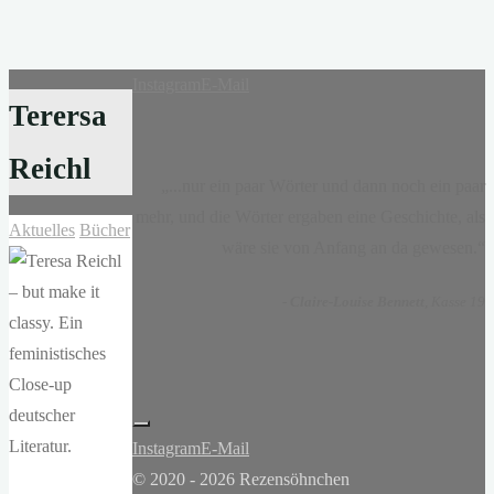
Instagram
E-Mail
Terersa
Reichl
„...nur ein paar Wörter und dann noch ein paar
mehr, und die Wörter ergaben eine Geschichte, als
Aktuelles
Bücher
wäre sie von Anfang an da gewesen.“
-
Claire-Louise Bennett
, Kasse 19
Instagram
E-Mail
© 2020 - 2026 Rezensöhnchen