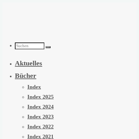
Zum
Inhalt
springen
Suchen
Aktuelles
nach:
Bücher
Index
Index 2025
Index 2024
Index 2023
Index 2022
Index 2021