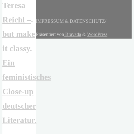
Teresa
Reichl –
IMPRESSUM & DATENSCHUTZ
/
but make
Präsentiert von
Bravada
&
WordPress
.
it classy.
Ein
feministisches
Close-up
deutscher
Literatur.