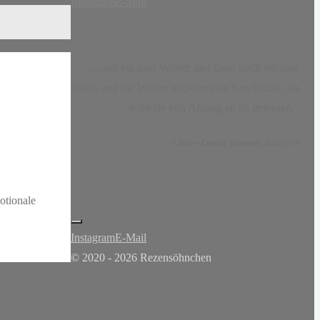
Instagram
E-Mail
„...nur ein paar Wörter und dann noch ein paar
mehr, und die Wörter ergaben eine Geschichte, als
wäre sie von Anfang an da gewesen.“
-
Claire-Louise Bennett
, Kasse 19
otionale
Instagram
E-Mail
© 2020 - 2026 Rezensöhnchen