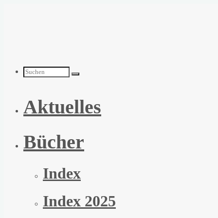
Zum
Inhalt
springen
Suchen
Aktuelles
nach:
Bücher
Index
Index 2025