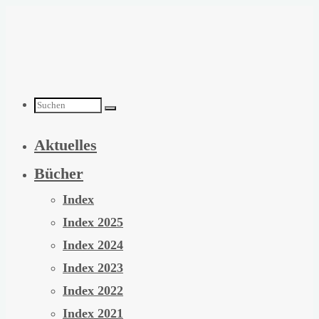
Zum
Inhalt
springen
Suchen
Aktuelles
nach:
Bücher
Index
Index 2025
Index 2024
Index 2023
Index 2022
Index 2021