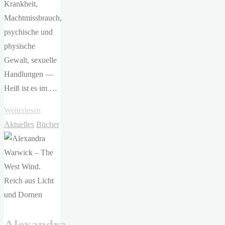
Krankheit,
Machtmissbrauch,
psychische und
physische
Gewalt, sexuelle
Handlungen —
Heiß ist es im …
"Alexandra
Weiterlesen
Warwick
Aktuelles
Bücher
–
The
South
Wind.
Reich
aus
Blut