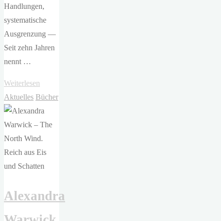
Handlungen,
systematische
Ausgrenzung —
Seit zehn Jahren
nennt …
"Alexandra
Weiterlesen
Warwick
Aktuelles
Bücher
–
The
West
Wind.
Reich
aus
Alexandra
Licht
und
Warwick
Dornen"