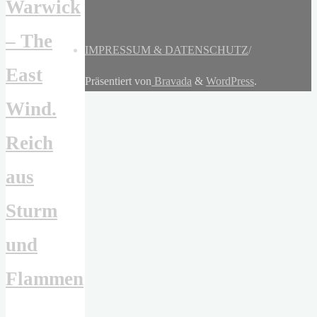
Warwick
– The
IMPRESSUM & DATENSCHUTZ
/
East
Präsentiert von
Bravada
&
WordPress
.
Wind.
Reich
aus
Sturm
und
Flammen