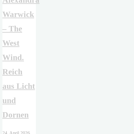
Alexandra
und
Warwick
Gold"
– The
West
Wind.
Reich
aus Licht
und
Dornen
24. April 2026