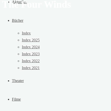
The Four Winds
Aktuelles
Bücher
Index
Index 2025
Index 2024
Index 2023
Index 2022
Index 2021
Theater
Filme