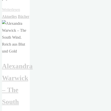
"Alexandra
Weiterlesen
Warwick
Aktuelles
Bücher
–
The
East
Wind.
Reich
aus
Alexandra
Sturm
und
Warwick
Flammen"
– The
South