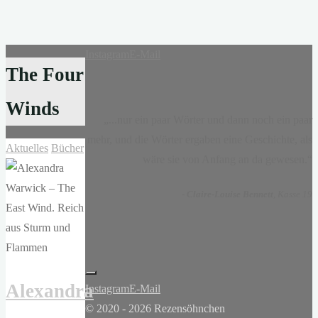
Instagram
E-Mail
The Four
Winds
„...nur ein paar Wörter und dann noch ein paar
mehr, und die Wörter ergaben eine Geschichte, als
Aktuelles
Bücher
wäre sie von Anfang an da gewesen.“
-
Claire-Louise Bennett
, Kasse 19
Alexandra
Instagram
E-Mail
© 2020 - 2026 Rezensöhnchen