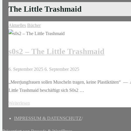
The Little Trashmaid
Aktuelles
Bücher
s0s2 – The Little Trashmaid
6. September 2025
6. September 2025
„Meerjungfrauen sollen Muscheln tragen, keine Plastiktüten“ —
Little Trashmaid beschäftigt sich S0s2 …
"s0s2
Weiterlesen
–
IMPRESSUM & DATENSCHUTZ
/
The
Little