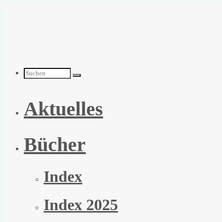
Zum
Inhalt
springen
Suchen
Aktuelles
nach:
Bücher
Index
Index 2025