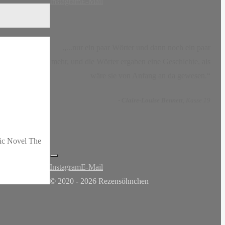
Instagram
E-Mail
„...nur ein paar Wörter und dann noch ein paar
mehr, und die Wörter ergaben eine Geschichte, als
wäre sie von Anfang an da gewesen.“
-
Claire-Louise Bennett
, Kasse 19
hic Novel The
Instagram
E-Mail
© 2020 - 2026 Rezensöhnchen