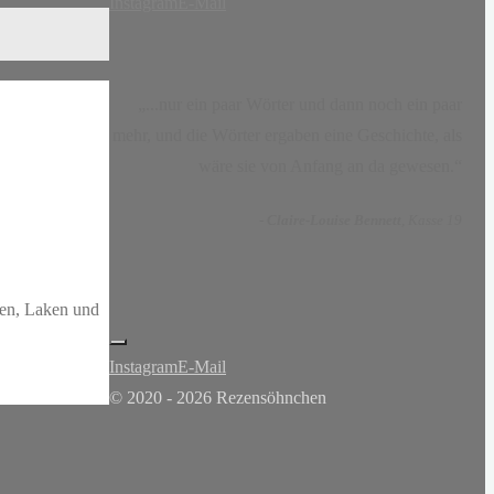
Instagram
E-Mail
„...nur ein paar Wörter und dann noch ein paar
mehr, und die Wörter ergaben eine Geschichte, als
wäre sie von Anfang an da gewesen.“
-
Claire-Louise Bennett
, Kasse 19
sen, Laken und
Instagram
E-Mail
© 2020 - 2026 Rezensöhnchen