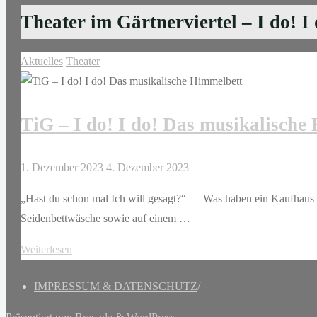
Theater im Gärtnerviertel – I do! 
Aktuelles
Theater
TiG – I do! I do! Das musikalische
1. Dezember 2023
4. Dezember 2023
„Hast du schon mal Ich will gesagt?“ — Was haben ein Kaufhaus
Seidenbettwäsche sowie auf einem …
"TiG
Weiterlesen
–
IMPRESSUM & DATENSCHUTZ
/
I
do!