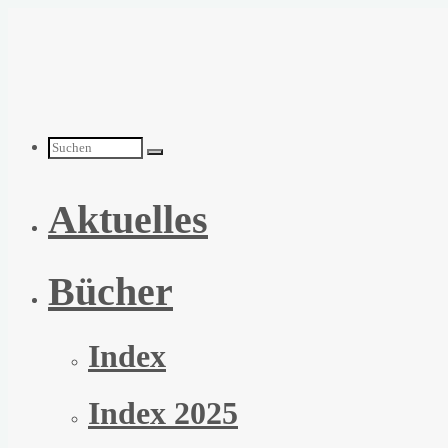
Zum
Inhalt
springen
Suchen
Aktuelles
nach:
Bücher
Index
Index 2025