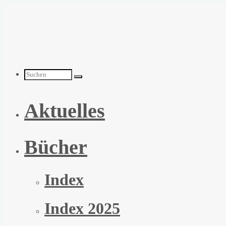
Zum
Inhalt
springen
Suchen
Aktuelles
nach:
Bücher
Index
Index 2025