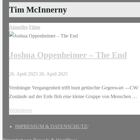
Tim McInnerny
Aktuelles
Filme
Joshua Oppenheimer – The End
26. April 2025
26. April 2025
Verdrängte Vergangenheit trifft bunt getünchte Gegenwart —CW: 
Zustände auf der Erde floh eine kleine Gruppe von Menschen …
"Joshua
Weiterlesen
Oppenheimer
IMPRESSUM & DATENSCHUTZ
/
–
The