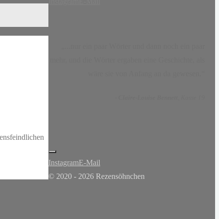
Instagram
E-Mail
„...nur ein paar Wörter und dann noch ein paar
mehr, und die Wörter ergaben eine Geschichte, als
wäre sie von Anfang an da gewesen.“
-
Claire-Louise Bennett
, Kasse 19
ensfeindlichen
Instagram
E-Mail
© 2020 - 2026 Rezensöhnchen