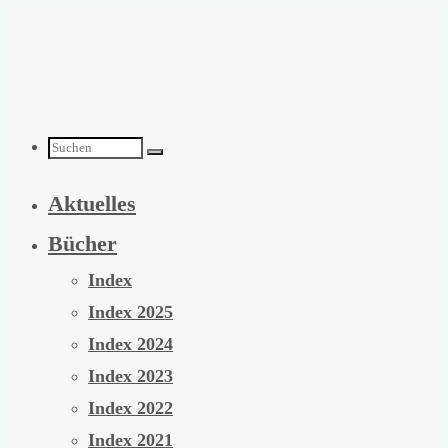
Zum
Inhalt
springen
Suchen
Aktuelles
nach:
Bücher
Index
Index 2025
Index 2024
Index 2023
Index 2022
Index 2021