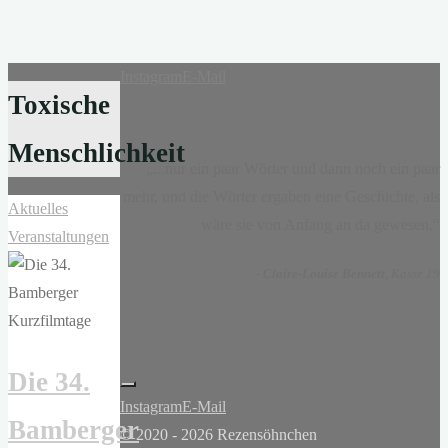
Instagram
E-Mail
Toxische
Menschlichkeit
„...nur ein paar Wörter und dann noch ein paar
mehr, und die Wörter ergaben eine Geschichte, als
Aktuelles
wäre sie von Anfang an da gewesen.“
Veranstaltungen
-
Claire-Louise Bennett
, Kasse 19
Die 34.
Instagram
E-Mail
Bamberger
© 2020 - 2026 Rezensöhnchen