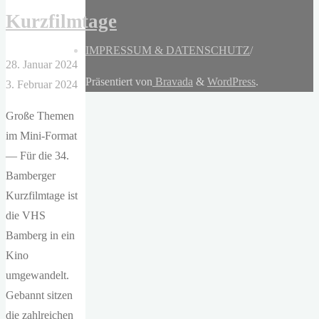
Kurzfilmtage
IMPRESSUM & DATENSCHUTZ
/
28. Januar 2024
Präsentiert von
Bravada
&
WordPress
.
3. Februar 2024
Große Themen
im Mini-Format
— Für die 34.
Bamberger
Kurzfilmtage ist
die VHS
Bamberg in ein
Kino
umgewandelt.
Gebannt sitzen
die zahlreichen