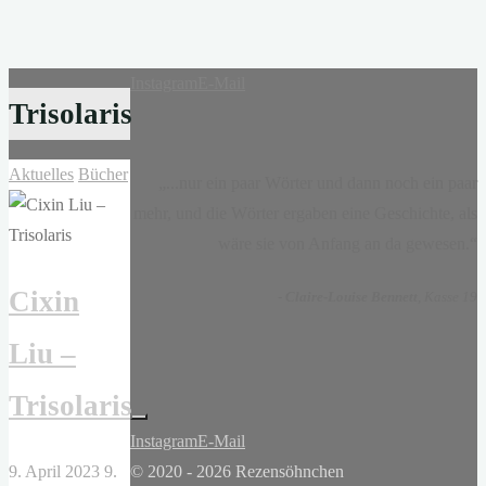
Instagram
E-Mail
Trisolaris
Aktuelles
Bücher
„...nur ein paar Wörter und dann noch ein paar
mehr, und die Wörter ergaben eine Geschichte, als
wäre sie von Anfang an da gewesen.“
Cixin
-
Claire-Louise Bennett
, Kasse 19
Liu –
Trisolaris
Instagram
E-Mail
9. April 2023
9.
© 2020 - 2026 Rezensöhnchen