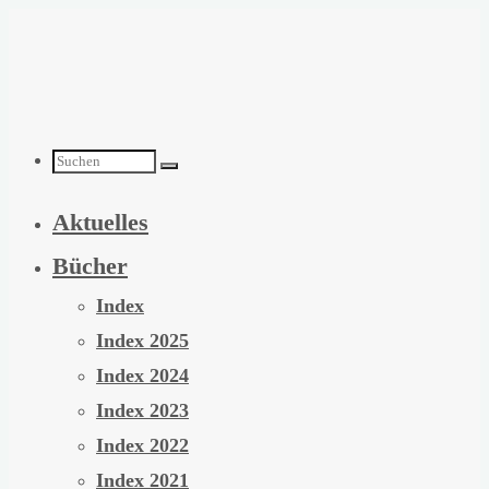
Zum
Inhalt
springen
Suchen
Aktuelles
nach:
Bücher
Index
Index 2025
Index 2024
Index 2023
Index 2022
Index 2021