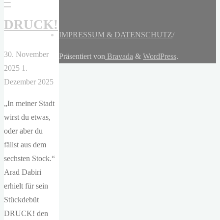
–
DRUCK!
IMPRESSUM & DATENSCHUTZ
/
30. November
Präsentiert von
Bravada
&
WordPress
.
2025
1.
Dezember 2025
„In meiner Stadt
wirst du etwas,
oder aber du
fällst aus dem
sechsten Stock.“
Arad Dabiri
erhielt für sein
Stückdebüt
DRUCK! den