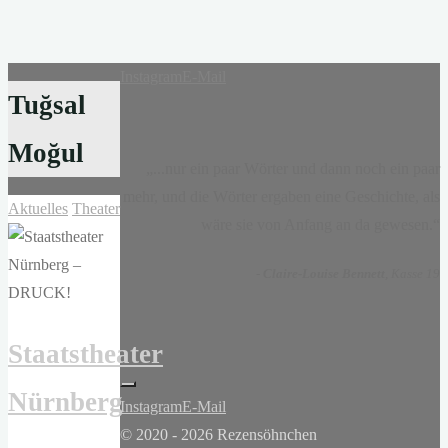
Instagram
E-Mail
Tuğsal
Moğul
„...nur ein paar Wörter und dann noch ein paar
mehr, und die Wörter ergaben eine Geschichte, als
Aktuelles
Theater
wäre sie von Anfang an da gewesen.“
-
Claire-Louise Bennett
, Kasse 19
Staatstheater
Nürnberg
Instagram
E-Mail
© 2020 - 2026 Rezensöhnchen