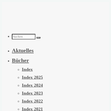
Zum
Inhalt
springen
Suchen
Aktuelles
nach:
Bücher
Index
Index 2025
Index 2024
Index 2023
Index 2022
Index 2021