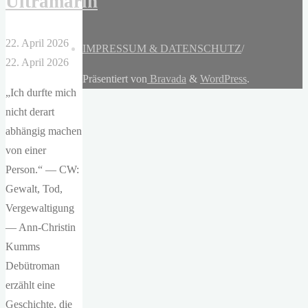
Ultramarin
22. April 2026
IMPRESSUM & DATENSCHUTZ
/
22. April 2026
Präsentiert von
Bravada
&
WordPress
.
„Ich durfte mich
nicht derart
abhängig machen
von einer
Person.“ — CW:
Gewalt, Tod,
Vergewaltigung
— Ann-Christin
Kumms
Debütroman
erzählt eine
Geschichte, die