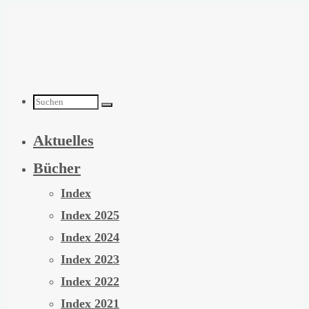
Zum
Inhalt
springen
Suchen
Aktuelles
nach:
Bücher
Index
Index 2025
Index 2024
Index 2023
Index 2022
Index 2021