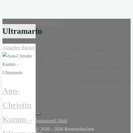
Instagram
E-Mail
Ultramarin
Aktuelles
Bücher
„...nur ein paar Wörter und dann noch ein paar
mehr, und die Wörter ergaben eine Geschichte, als
wäre sie von Anfang an da gewesen.“
-
Claire-Louise Bennett
, Kasse 19
Ann-
Christin
Kumm –
Instagram
E-Mail
© 2020 - 2026 Rezensöhnchen