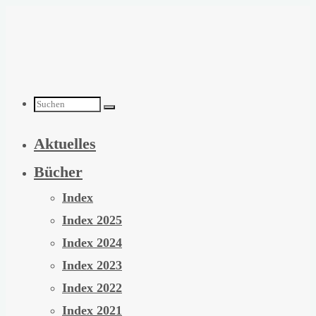
Zum
Inhalt
springen
Suchen
Aktuelles
nach:
Bücher
Index
Index 2025
Index 2024
Index 2023
Index 2022
Index 2021