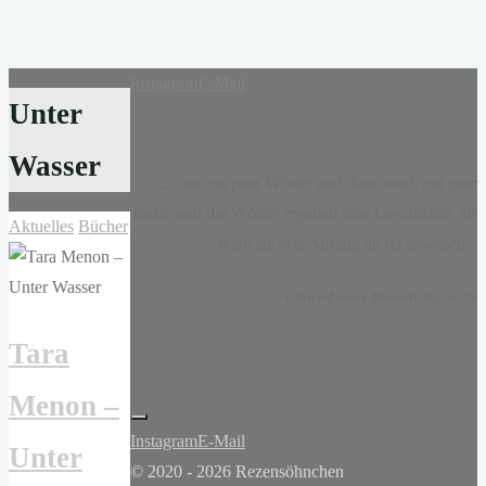
Instagram
E-Mail
Unter
Wasser
„...nur ein paar Wörter und dann noch ein paar
mehr, und die Wörter ergaben eine Geschichte, als
Aktuelles
Bücher
wäre sie von Anfang an da gewesen.“
-
Claire-Louise Bennett
, Kasse 19
Tara
Menon –
Instagram
E-Mail
Unter
© 2020 - 2026 Rezensöhnchen