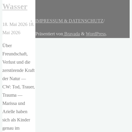
Wasser
IMPRESSUM & DATENSCHUTZ
/
18. Mai 2026
18.
Mai 2026
Präsentiert von
Bravada
&
WordPress
.
Über
Freundschaft,
Verlust und die
zerstörende Kraft
der Natur —
CW: Tod, Trauer,
Trauma —
Marissa und
Arielle haben
sich als Kinder
genau im