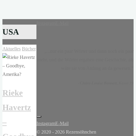
Instagram
E-Mail
USA
Aktuelles
Bücher
„...nur ein paar Wörter und dann noch ein paar
mehr, und die Wörter ergaben eine Geschichte, als
wäre sie von Anfang an da gewesen.“
-
Claire-Louise Bennett
, Kasse 19
Rieke
Havertz
–
Instagram
E-Mail
© 2020 - 2026 Rezensöhnchen