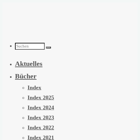
Zum
Inhalt
springen
Suchen
Aktuelles
nach:
Bücher
Index
Index 2025
Index 2024
Index 2023
Index 2022
Index 2021