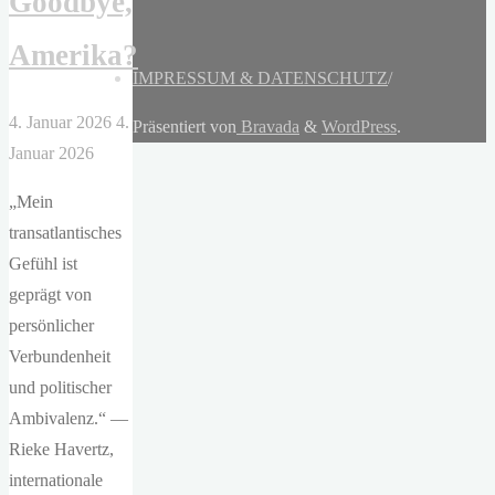
Goodbye,
Amerika?
IMPRESSUM & DATENSCHUTZ
/
4. Januar 2026
4.
Präsentiert von
Bravada
&
WordPress
.
Januar 2026
„Mein
transatlantisches
Gefühl ist
geprägt von
persönlicher
Verbundenheit
und politischer
Ambivalenz.“ —
Rieke Havertz,
internationale