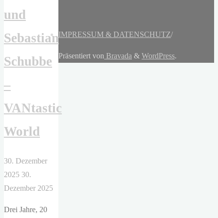
und
IMPRESSUM & DATENSCHUTZ
/
Sebastian
Präsentiert von
Bravada
&
WordPress
.
Schubbe
–
VANtastic
World
30. Dezember
2025
30.
Dezember 2025
Drei Jahre, 20