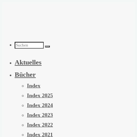
Zum
Inhalt
springen
Suchen
Aktuelles
nach:
Bücher
Index
Index 2025
Index 2024
Index 2023
Index 2022
Index 2021