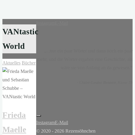
Instagram
E-Mail
VANtastic
World
„...nur ein paar Wörter und dann noch ein paar
mehr, und die Wörter ergaben eine Geschichte, als
Aktuelles
Bücher
wäre sie von Anfang an da gewesen.“
-
Claire-Louise Bennett
, Kasse 19
Frieda
Instagram
E-Mail
Maelle
© 2020 - 2026 Rezensöhnchen