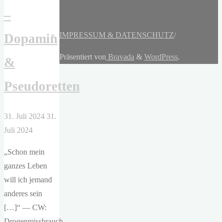
–
IMPRESSUM & DATENSCHUTZ
/
Dopamin
Präsentiert von
Bravada
&
WordPress
.
&
Pseudoretten
31. Juli 2024
31.
Juli 2024
„Schon mein
ganzes Leben
will ich jemand
anderes sein
[…]“ — CW:
Drogenmissbrauch,