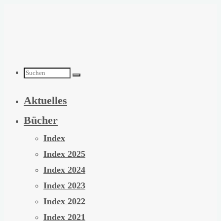
Zum
Inhalt
springen
Suchen
Aktuelles
nach:
Bücher
Index
Index 2025
Index 2024
Index 2023
Index 2022
Index 2021