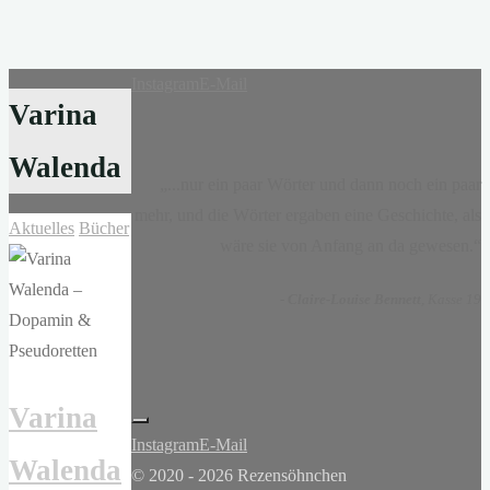
Instagram
E-Mail
Varina
Walenda
„...nur ein paar Wörter und dann noch ein paar
mehr, und die Wörter ergaben eine Geschichte, als
Aktuelles
Bücher
wäre sie von Anfang an da gewesen.“
-
Claire-Louise Bennett
, Kasse 19
Varina
Instagram
E-Mail
Walenda
© 2020 - 2026 Rezensöhnchen