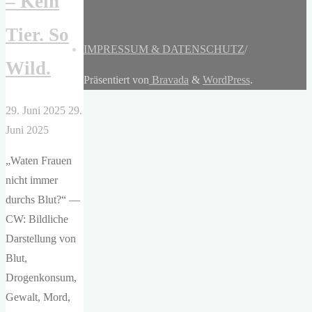
– Kein
Tier. So
IMPRESSUM & DATENSCHUTZ
/
Wild.
Präsentiert von
Bravada
&
WordPress
.
29. Juni 2025
29.
Juni 2025
„Waten Frauen
nicht immer
durchs Blut?“ —
CW: Bildliche
Darstellung von
Blut,
Drogenkonsum,
Gewalt, Mord,