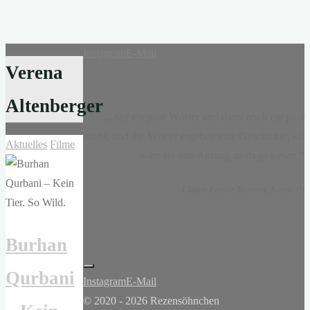
Instagram
E-Mail
Verena
Altenberger
„...nur ein paar Wörter und dann noch ein paar
mehr, und die Wörter ergaben eine Geschichte, als
Aktuelles
Filme
wäre sie von Anfang an da gewesen.“
-
Claire-Louise Bennett
, Kasse 19
Burhan
Qurbani
Instagram
E-Mail
© 2020 - 2026 Rezensöhnchen