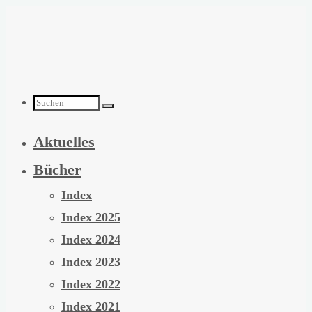
Zum
Inhalt
springen
Suchen
Aktuelles
nach:
Bücher
Index
Index 2025
Index 2024
Index 2023
Index 2022
Index 2021