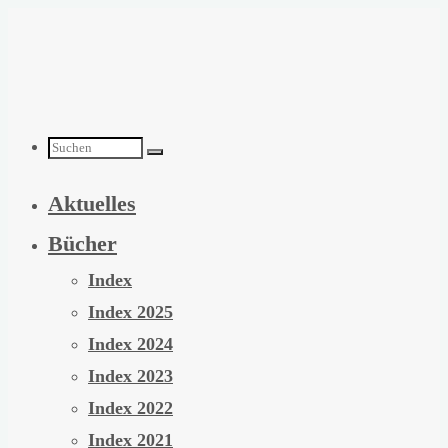
Zum
Inhalt
springen
Suchen
Aktuelles
nach:
Bücher
Index
Index 2025
Index 2024
Index 2023
Index 2022
Index 2021