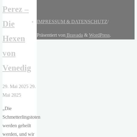
Perez –
IMPRESSUM & DATENSCHUTZ
/
Die
Präsentiert von
Bravada
&
WordPress
.
Hexen
von
Venedig
29. Mai 2025
29.
Mai 2025
„Die
Schmetterlingstoten
werden geheilt
werden, und wir