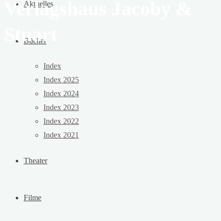
Verlagshaus Jacoby &
Aktuelles
Stuart
Bücher
Index
Index 2025
Index 2024
Index 2023
Index 2022
Index 2021
Theater
Filme