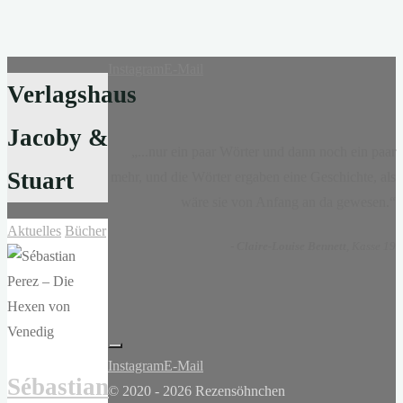
Instagram
E-Mail
Verlagshaus
Jacoby &
„...nur ein paar Wörter und dann noch ein paar
Stuart
mehr, und die Wörter ergaben eine Geschichte, als
wäre sie von Anfang an da gewesen.“
Aktuelles
Bücher
-
Claire-Louise Bennett
, Kasse 19
Instagram
E-Mail
Sébastian
© 2020 - 2026 Rezensöhnchen