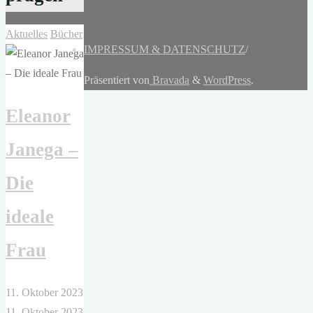
Aktuelles
Bücher
IMPRESSUM & DATENSCHUTZ
/
Präsentiert von
Bravada
&
WordPress
.
Eleanor
Janega –
Die
ideale
Frau
11. Oktober 2023
11. Oktober 2023