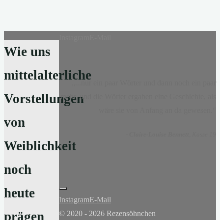
Instagram
E-Mail
Wie uns
mittelalterliche
„...nur ein paar Wörter und dann noch ein paar
Vorstellungen
mehr, und die Wörter ergaben eine Geschichte, als
wäre sie von Anfang an da gewesen.“
von
-
Claire-Louise Bennett
, Kasse 19
Weiblichkeit
noch
heute
Instagram
E-Mail
© 2020 - 2026 Rezensöhnchen
prägen