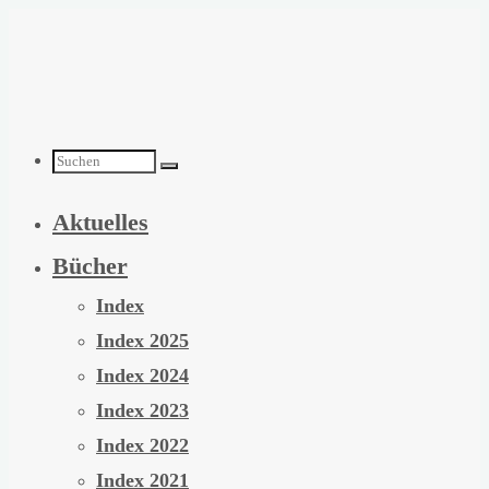
Zum
Inhalt
springen
Suchen
Aktuelles
nach:
Bücher
Index
Index 2025
Index 2024
Index 2023
Index 2022
Index 2021