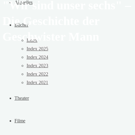
"Wir sind unser sechs" –
Aktuelles
Die Geschichte der
Bücher
Geschwister Mann
Index
Index 2025
Index 2024
Index 2023
Index 2022
Index 2021
Theater
Filme