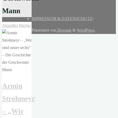
Mann
IMPRESSUM & DATENSCHUTZ
/
Aktuelles
Bücher
Präsentiert von
Bravada
&
WordPress
.
Armin
Strohmeyr
– „Wir