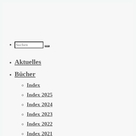
Zum
Inhalt
springen
Suchen
Aktuelles
nach:
Bücher
Index
Index 2025
Index 2024
Index 2023
Index 2022
Index 2021