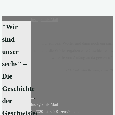
Instagram
E-Mail
"Wir
sind
„...nur ein paar Wörter und dann noch ein paar
unser
mehr, und die Wörter ergaben eine Geschichte, als
wäre sie von Anfang an da gewesen.“
sechs" –
-
Claire-Louise Bennett
, Kasse 19
Die
Geschichte
der
Instagram
E-Mail
© 2020 - 2026 Rezensöhnchen
Geschwister