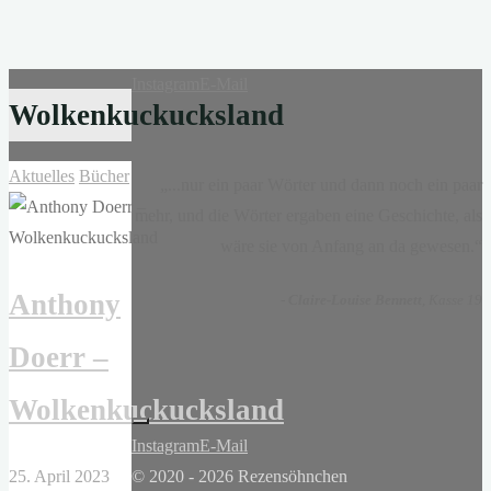
Instagram
E-Mail
Wolkenkuckucksland
Aktuelles
Bücher
„...nur ein paar Wörter und dann noch ein paar
mehr, und die Wörter ergaben eine Geschichte, als
wäre sie von Anfang an da gewesen.“
Anthony
-
Claire-Louise Bennett
, Kasse 19
Doerr –
Wolkenkuckucksland
Instagram
E-Mail
25. April 2023
© 2020 - 2026 Rezensöhnchen