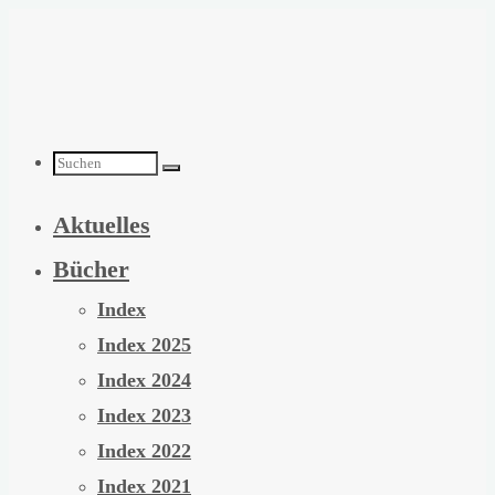
Zum
Inhalt
springen
Suchen
Aktuelles
nach:
Bücher
Index
Index 2025
Index 2024
Index 2023
Index 2022
Index 2021