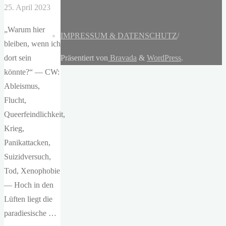
25. April 2023
„Warum hier
IMPRESSUM & DATENSCHUTZ
/
bleiben, wenn ich
dort sein
Präsentiert von
Bravada
&
WordPress
.
könnte?“ — CW:
Ableismus,
Flucht,
Queerfeindlichkeit,
Krieg,
Panikattacken,
Suizidversuch,
Tod, Xenophobie
— Hoch in den
Lüften liegt die
paradiesische …