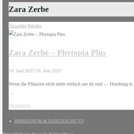
Zara Zerbe
Aktuelles
Bücher
Zara Zerbe – Phytopia Plus
10. Juni 2025
10. Juni 2025
Wenn die Pflanzen nicht mehr einfach nur da sind — Hamburg in nic
…
"Zara
Weiterlesen
Zerbe
IMPRESSUM & DATENSCHUTZ
/
–
Phytopia