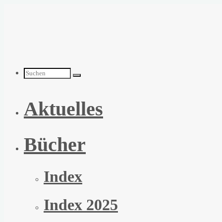
Zum
Inhalt
springen
Suchen
Aktuelles
nach:
Bücher
Index
Index 2025