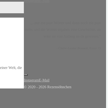
Instagram
E-Mail
„...nur ein paar Wörter und dann noch ein paar
mehr, und die Wörter ergaben eine Geschichte, als
wäre sie von Anfang an da gewesen.“
-
Claire-Louise Bennett
, Kasse 19
einer Welt, die
Instagram
E-Mail
© 2020 - 2026 Rezensöhnchen