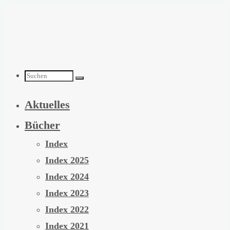
Zum
Inhalt
springen
Suchen
Aktuelles
nach:
Bücher
Index
Index 2025
Index 2024
Index 2023
Index 2022
Index 2021