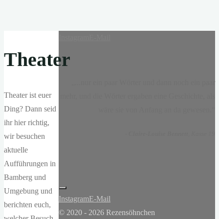
Instagram
E-Mail
Theater
„...nur ein paar Wörter und dann noch ein paar
Theater ist euer
mehr, und die Wörter ergaben eine Geschichte, als
Ding? Dann seid
wäre sie von Anfang an da gewesen.“
ihr hier richtig,
-
Claire-Louise Bennett
, Kasse 19
wir besuchen
aktuelle
Aufführungen in
Bamberg und
Umgebung und
Instagram
E-Mail
berichten euch,
© 2020 - 2026 Rezensöhnchen
welcher Besuch