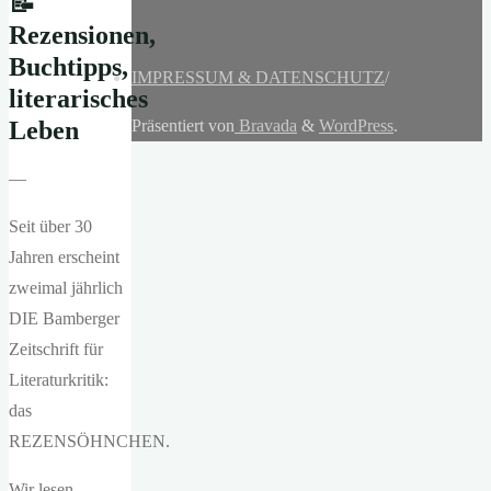
📝
Rezensionen,
Buchtipps,
IMPRESSUM & DATENSCHUTZ
/
literarisches
Leben
Präsentiert von
Bravada
&
WordPress
.
—
Seit über 30
Jahren erscheint
zweimal jährlich
DIE Bamberger
Zeitschrift für
Literaturkritik:
das
REZENSÖHNCHEN.
Wir lesen