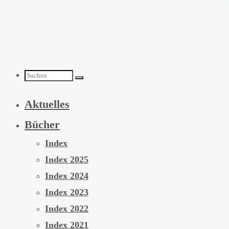
Zum
Inhalt
springen
Suchen
Aktuelles
nach:
Bücher
Index
Index 2025
Index 2024
Index 2023
Index 2022
Index 2021