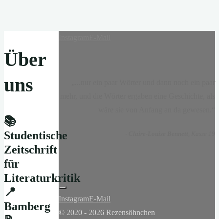
Instagram
E-Mail
Über
uns
„...nur ein paar Wörter und dann noch ein paar
mehr, und die Wörter ergaben eine Geschichte, als
wäre sie von Anfang an da gewesen.“
📚
Studentische
-
Claire-Louise Bennett
, Kasse 19
Zeitschrift
für
Literaturkritik
📍
Instagram
E-Mail
Bamberg
© 2020 - 2026 Rezensöhnchen