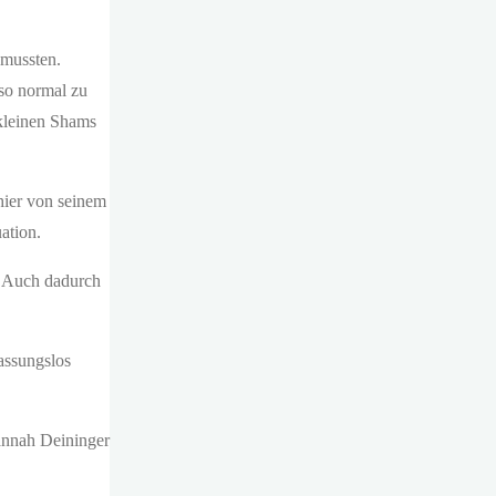
 mussten.
 so normal zu
 kleinen Shams
hier von seinem
ation.
t. Auch dadurch
assungslos
nnah Deininger