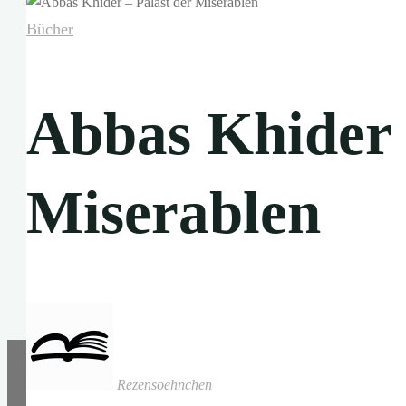
Bücher
Abbas Khider 
Miserablen
Rezensoehnchen