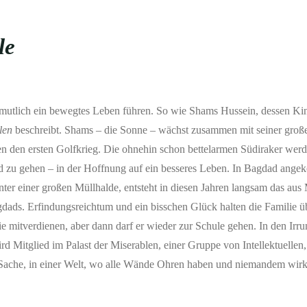
le
mutlich ein bewegtes Leben führen. So wie Shams Hussein, dessen Ki
blen
beschreibt. Shams – die Sonne – wächst zusammen mit seiner groß
n den ersten Golfkrieg. Die ohnehin schon bettelarmen Südiraker werd
dad zu gehen – in der Hoffnung auf ein besseres Leben. In Bagdad ang
ter einer großen Müllhalde, entsteht in diesen Jahren langsam das aus
Bagdads. Erfindungsreichtum und ein bisschen Glück halten die Familie ü
ie mitverdienen, aber dann darf er wieder zur Schule gehen. In den Irr
d Mitglied im Palast der Miserablen, einer Gruppe von Intellektuellen,
 Sache, in einer Welt, wo alle Wände Ohren haben und niemandem wirkl