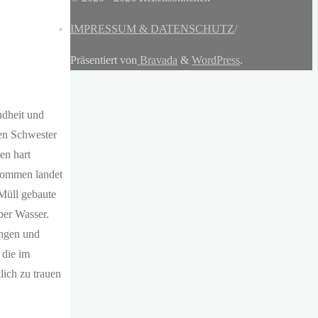
IMPRESSUM & DATENSCHUTZ
/
Präsentiert von
Bravada
&
WordPress
.
ndheit und
en Schwester
en hart
ekommen landet
 Müll gebaute
ber Wasser.
ungen und
 die im
ich zu trauen