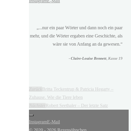
Instagram
E-Mail
„...nur ein paar Wörter und dann noch ein paar
mehr, und die Wörter ergaben eine Geschichte, als
wäre sie von Anfang an da gewesen.“
-
Claire-Louise Bennett
, Kasse 19
Zurück
Britta Teckentrup & Patricia Hegarty –
Zuhause. Wie die Tiere leben
Nächster
Robert Seethaler – Der letzte Satz
Instagram
E-Mail
© 2020 - 2026 Rezensöhnchen