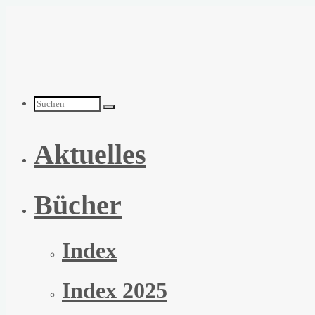
Zum
Inhalt
springen
Suchen
Aktuelles
nach:
Bücher
Index
Index 2025