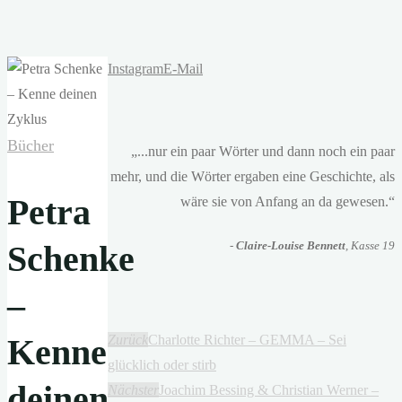
Instagram
E-Mail
Bücher
„...nur ein paar Wörter und dann noch ein paar
mehr, und die Wörter ergaben eine Geschichte, als
Petra
wäre sie von Anfang an da gewesen.“
Schenke
-
Claire-Louise Bennett
, Kasse 19
–
Kenne
Zurück
Charlotte Richter – GEMMA – Sei
glücklich oder stirb
deinen
Nächster
Joachim Bessing & Christian Werner –