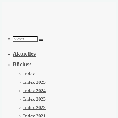
Zum
Inhalt
springen
Suchen
Aktuelles
nach:
Bücher
Index
Index 2025
Index 2024
Index 2023
Index 2022
Index 2021