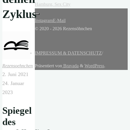
Hamburg. Sex City
Zyklus
Instagram
E-Mail
© 2020 - 2026 Rezensöhnchen
IMPRESSUM & DATENSCHUTZ
/
Präsentiert von
Bravada
&
WordPress
.
Rezensoehnchen
2. Juni 2021
24. Januar
2023
Spiegel
des