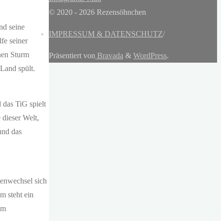
© 2020 - 2026 Rezensöhnchen
und seine
IMPRESSUM & DATENSCHUTZ
/
fe seiner
inen Sturm
Präsentiert von
Bravada
&
WordPress
.
Land spült.
 das TiG spielt
dieser Welt,
und das
lenwechsel sich
m steht ein
im