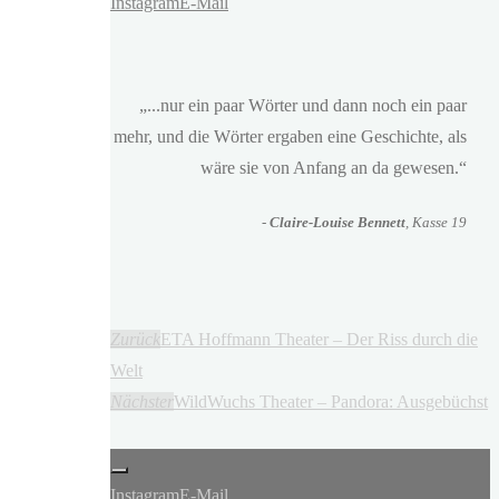
Instagram
E-Mail
„...nur ein paar Wörter und dann noch ein paar
mehr, und die Wörter ergaben eine Geschichte, als
wäre sie von Anfang an da gewesen.“
-
Claire-Louise Bennett
, Kasse 19
Zurück
ETA Hoffmann Theater – Der Riss durch die
Welt
Nächster
WildWuchs Theater – Pandora: Ausgebüchst
Instagram
E-Mail