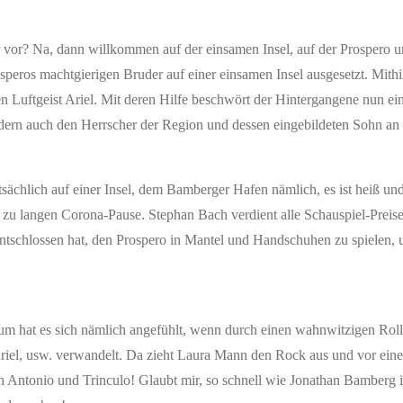
 dir vor? Na, dann willkommen auf der einsamen Insel, auf der Prospero 
peros machtgierigen Bruder auf einer einsamen Insel ausgesetzt. Mithil
en Luftgeist Ariel. Mit deren Hilfe beschwört der Hintergangene nun e
ndern auch den Herrscher der Region und dessen eingebildeten Sohn an 
atsächlich auf einer Insel, dem Bamberger Hafen nämlich, es ist heiß und
u langen Corona-Pause. Stephan Bach verdient alle Schauspiel-Preise 
u entschlossen hat, den Prospero in Mantel und Handschuhen zu spielen, 
um hat es sich nämlich angefühlt, wenn durch einen wahnwitzigen Rol
 Ariel, usw. verwandelt. Da zieht Laura Mann den Rock aus und vor eine
h Antonio und Trinculo! Glaubt mir, so schnell wie Jonathan Bamberg 