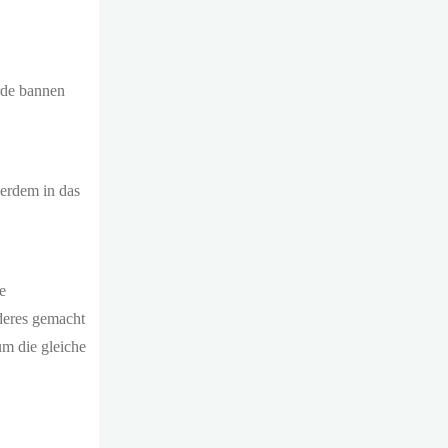
rde bannen
erdem in das
e
nderes gemacht
um die gleiche