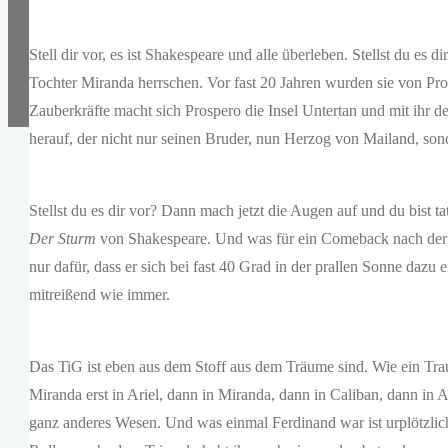
Stell dir vor, es ist Shakespeare und alle überleben. Stellst du es
Tochter Miranda herrschen. Vor fast 20 Jahren wurden sie von Pros
Zauberkräfte macht sich Prospero die Insel Untertan und mit ihr d
herauf, der nicht nur seinen Bruder, nun Herzog von Mailand, so
Stellst du es dir vor? Dann mach jetzt die Augen auf und du bist t
Der Sturm
von Shakespeare. Und was für ein Comeback nach der z
nur dafür, dass er sich bei fast 40 Grad in der prallen Sonne daz
mitreißend wie immer.
Das TiG ist eben aus dem Stoff aus dem Träume sind. Wie ein Tra
Miranda erst in Ariel, dann in Miranda, dann in Caliban, dann in
ganz anderes Wesen. Und was einmal Ferdinand war ist urplötzlic