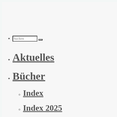
Zum
Inhalt
springen
Suchen
Aktuelles
nach:
Bücher
Index
Index 2025