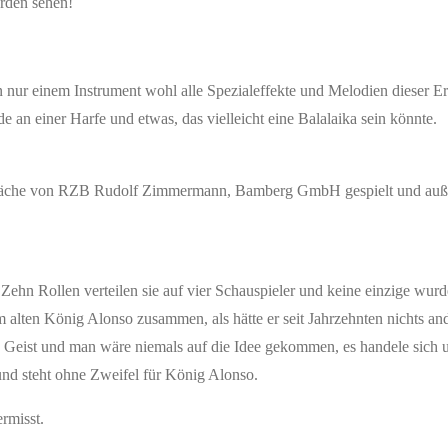
rden sehen!
 nur einem Instrument wohl alle Spezialeffekte und Melodien dieser E
 an einer Harfe und etwas, das vielleicht eine Balalaika sein könnte.
reifläche von RZB Rudolf Zimmermann, Bamberg GmbH gespielt und auß
ehn Rollen verteilen sie auf vier Schauspieler und keine einzige wurd
um alten König Alonso zusammen, als hätte er seit Jahrzehnten nichts a
n Geist und man wäre niemals auf die Idee gekommen, es handele sich 
 und steht ohne Zweifel für König Alonso.
rmisst.