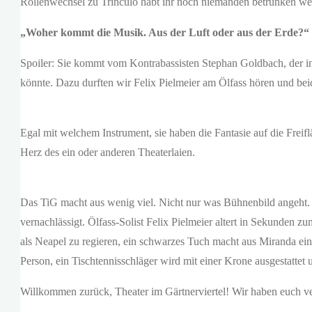
Rollenwechsel zu Trinculo habt ihr noch niemanden betrunken we
„Woher kommt die Musik. Aus der Luft oder aus der Erde?“
Spoiler: Sie kommt vom Kontrabassisten Stephan Goldbach, der in
könnte. Dazu durften wir Felix Pielmeier am Ölfass hören und beide
Egal mit welchem Instrument, sie haben die Fantasie auf die F
Herz des ein oder anderen Theaterlaien.
Das TiG macht aus wenig viel. Nicht nur was Bühnenbild angeht. Z
vernachlässigt. Ölfass-Solist Felix Pielmeier altert in Sekunden z
als Neapel zu regieren, ein schwarzes Tuch macht aus Miranda ei
Person, ein Tischtennisschläger wird mit einer Krone ausgestattet
Willkommen zurück, Theater im Gärtnerviertel! Wir haben euch ve