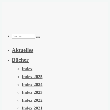
Zum
Inhalt
springen
Suchen
Aktuelles
nach:
Bücher
Index
Index 2025
Index 2024
Index 2023
Index 2022
Index 2021