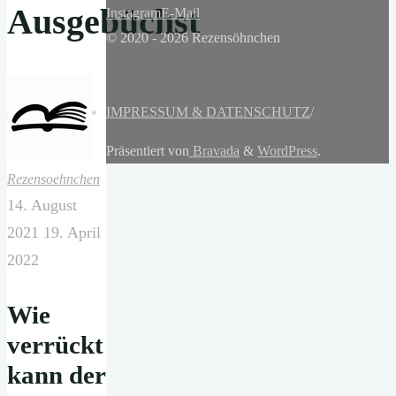
Ausgebüchst
Instagram
E-Mail
© 2020 - 2026 Rezensöhnchen
IMPRESSUM & DATENSCHUTZ
/
Präsentiert von
Bravada
&
WordPress
.
Rezensoehnchen
14. August
2021
19. April
2022
Wie
verrückt
kann der