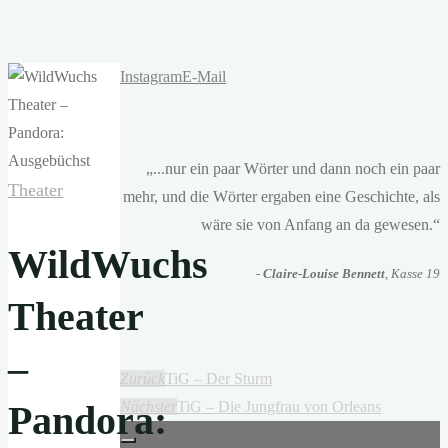
Instagram
E-Mail
„...nur ein paar Wörter und dann noch ein paar
Theater
mehr, und die Wörter ergaben eine Geschichte, als
wäre sie von Anfang an da gewesen.“
WildWuchs
-
Claire-Louise Bennett
, Kasse 19
Theater
–
Zurück
TiG – Der Sturm
Pandora:
Nächster
TiG – Die Jungfrau von Orleans