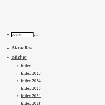
Zum
Inhalt
springen
Suchen
Aktuelles
nach:
Bücher
Index
Index 2025
Index 2024
Index 2023
Index 2022
Index 2021