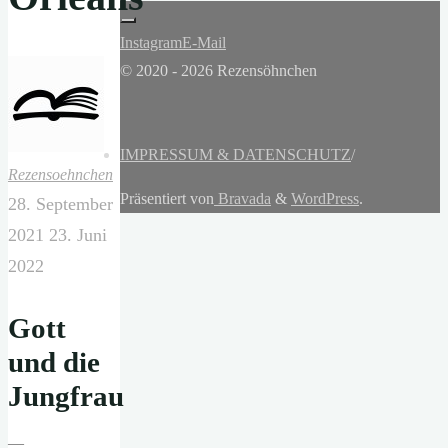
Instagram
E-Mail
© 2020 - 2026 Rezensöhnchen
IMPRESSUM & DATENSCHUTZ
/
Rezensoehnchen
Präsentiert von
Bravada
&
WordPress
.
28. September
2021
23. Juni
2022
Gott
und die
Jungfrau
—