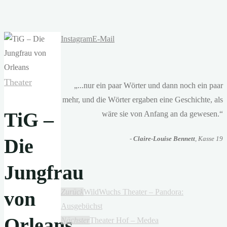
Instagram
E-Mail
Theater
„...nur ein paar Wörter und dann noch ein paar
mehr, und die Wörter ergaben eine Geschichte, als
TiG –
wäre sie von Anfang an da gewesen.“
Die
-
Claire-Louise Bennett
, Kasse 19
Jungfrau
von
Zurück
WildWuchs Theater – Pandora:
Ausgebüchst
Orleans
Nächster
Theater Hof – Medea