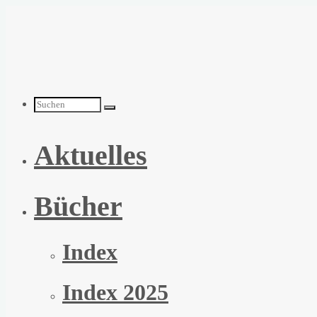
Zum
Inhalt
springen
Suchen
Aktuelles
nach:
Bücher
Index
Index 2025