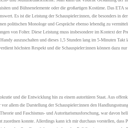
uisiten und Bühnenelemente oder die großartigen Kostüme. Das ETA sc
ert. Es ist die Leistung der Schauspieler:innen, die besonders in der 
kenen politischen Monologe und Gespräche ebenso lebendig zu vermittel
ungen von Folter. Diese Leistung muss insbesondere im Kontext der Pr
 Handy auszuschalten und dieses 1,5 Stunden lang im 5-Minuten Takt la
verdient höchsten Respekt und die Schauspieler:innen können dazu nur
ratie und die Entwicklung hin zu einem autoritären Staat. Aus offen
r vor allem die Darstellung der Schauspieler:innen den Handlungsstrang t
 Theorie und Faschismus- und Autoritarismusforschung, war davon hella
t zuordnen konnte. Allerdings kann ich mir durchaus vorstellen, dass 