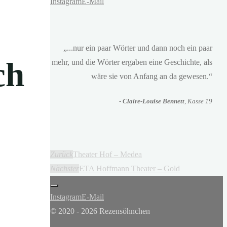
Instagram
E-Mail
„...nur ein paar Wörter und dann noch ein paar
ch
mehr, und die Wörter ergaben eine Geschichte, als
wäre sie von Anfang an da gewesen.“
-
Claire-Louise Bennett
, Kasse 19
Zurück
Theater Hof – Medea
Nächster
ETA Hoffmann Theater – Gold
Instagram
E-Mail
© 2020 - 2026 Rezensöhnchen