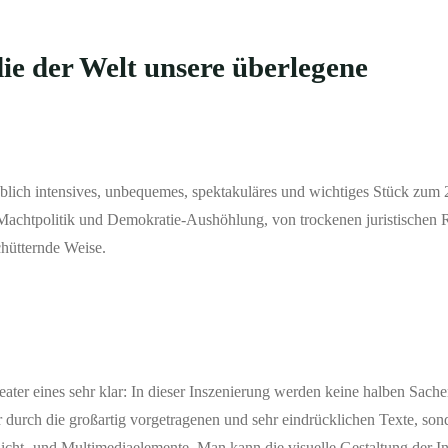
die der Welt unsere überlegene
lich intensives, unbequemes, spektakuläres und wichtiges Stück zum 2
Machtpolitik und Demokratie-Aushöhlung, von trockenen juristischen 
chütternde Weise.
ter eines sehr klar: In dieser Inszenierung werden keine halben Sach
r durch die großartig vorgetragenen und sehr eindrücklichen Texte, so
icht- und Multimediaelemente. Man kann die visuelle Gestaltung der I