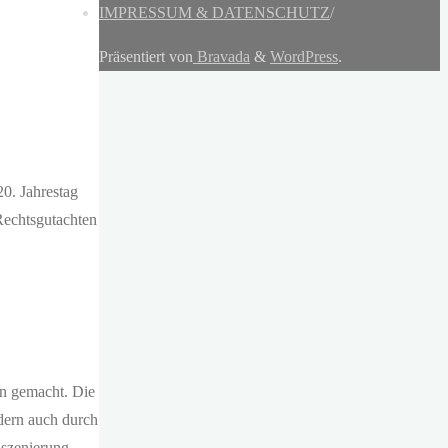
IMPRESSUM & DATENSCHUTZ
/
Präsentiert von
Bravada
&
WordPress
.
0. Jahrestag
Rechtsgutachten
en gemacht. Die
ndern auch durch
nszenierung