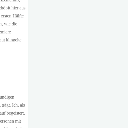
höpft hier aus
ersten Hälfte
n, wie die
emiere
ut klingelte.
kundigen
rägt. Ich, als
uf begeistert,
Personen mit