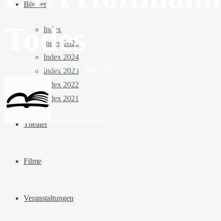
Bücher
Todes
Index
Index 2025
Index 2024
19. Oktober 2021
19. April 2022
Index 2023
Index 2022
Index 2021
Rezensoehnchen
Theater
Filme
Veranstaltungen