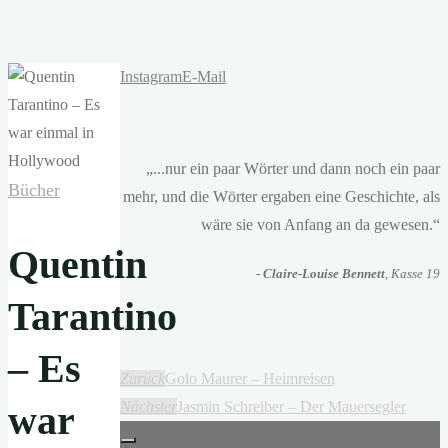
Instagram
E-Mail
„...nur ein paar Wörter und dann noch ein paar
Bücher
mehr, und die Wörter ergaben eine Geschichte, als
wäre sie von Anfang an da gewesen.“
Quentin
-
Claire-Louise Bennett
, Kasse 19
Tarantino
– Es
Zurück
Golo Maurer – Heimreisen
war
Nächster
Jasmin Schreiber – Der Mauersegler