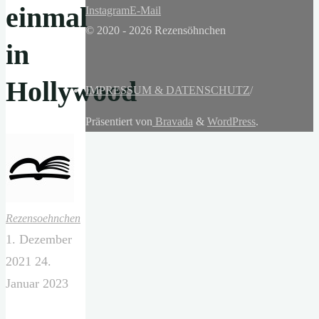
einmal
Instagram
E-Mail
© 2020 - 2026 Rezensöhnchen
in
Hollywood
IMPRESSUM & DATENSCHUTZ
/
Präsentiert von
Bravada
&
WordPress
.
Rezensoehnchen
1. Dezember
2021
24.
Januar 2023