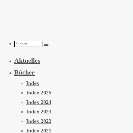
Zum
Inhalt
springen
Suchen
Aktuelles
nach:
Bücher
Index
Index 2025
Index 2024
Index 2023
Index 2022
Index 2021