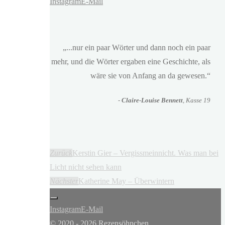
Instagram
E-Mail
„...nur ein paar Wörter und dann noch ein paar
mehr, und die Wörter ergaben eine Geschichte, als
wäre sie von Anfang an da gewesen.“
-
Claire-Louise Bennett
, Kasse 19
Zurück
Kerstin Gier – Vergissmeinnicht. Was man bei
Licht nicht sehen kann
Nächster
Katherine May – Überwintern
Instagram
E-Mail
© 2020 - 2026 Rezensöhnchen