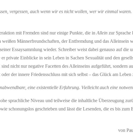
ssen, vergessen, auch wenn wir es nicht wollen, wer wir einmal waren
teraktion mit Fremden sind nur einige Punkte, die in
Allein
zur Sprache
len weißen Männerfreundschaften, der Entfremdung und das Alleinsein 
seiner Essaysammlung wieder. Schreiber weist dabei genauso auf die u
r private Einblicke in sein Leben in Sachen Sexualität und den gesell
ind nicht nur negative Facetten des Alleinseins aufgeführt, sondern a
t oder der innere Friedensschluss mit sich selbst – das Glück am Leben 
abwendbare, eine existentielle Erfahrung. Vielleicht auch eine notwe
hohe sprachliche Niveau und teilweise die inhaltliche Überzeugung zurü
wie schonungslos geschrieben und lässt die Lesenden, die es bis zum 
von Pau