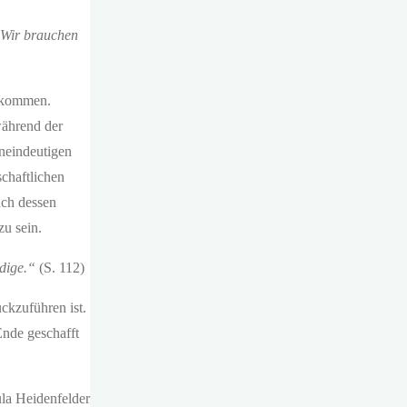
. Wir brauchen
 kommen.
während der
neindeutigen
schaftlichen
uch dessen
zu sein.
ndige.“
(S. 112)
ckzuführen ist.
Ende geschafft
la Heidenfelder