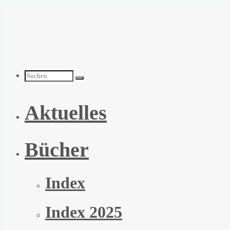
Zum
Inhalt
springen
Suchen
Aktuelles
nach:
Bücher
Index
Index 2025