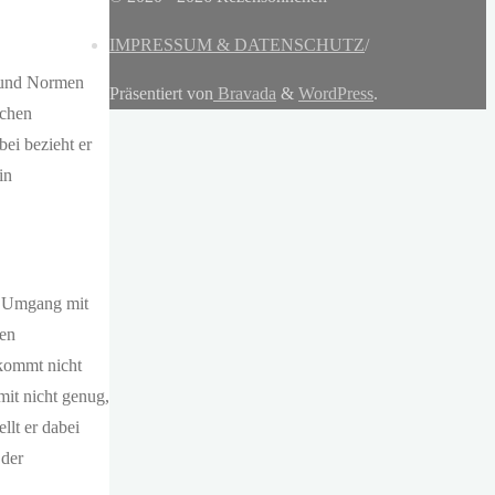
IMPRESSUM & DATENSCHUTZ
/
e und Normen
Präsentiert von
Bravada
&
WordPress
.
ichen
ei bezieht er
in
er Umgang mit
nen
 kommt nicht
mit nicht genug,
llt er dabei
 der