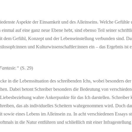
iedenste Aspekte der Einsamkeit und des Alleinseins. Welche Gefühl
inmal auf eine ganz neue Ebene hebt, sind ebenso Teil seiner schriftl
mit dem Gefühl, Konzept und der Lebenseinstellung verbunden sind. Dab
ilosoph:innen und Kulturwissenschaftler:innen ein – das Ergebnis ist e
 Fantasie.“
(S. 29)
icke in die Lebenssituation des schreibenden Ichs, wobei besonders d
echen. Dabei betont Schreiber besonders die Bedeutung von verschiede
 Liebesbeziehung wahre Ankerpunkte für das Ich darstellen. Schreiber
schreiben, das als individuelles Scheitern wahrgenommen wird. Doch da
 sowie eines Lebens im Alleinsein zu. In acht verschiedenen Essays ste
 oftmals in die Natur entführen und schließlich mit einer Infragestellung