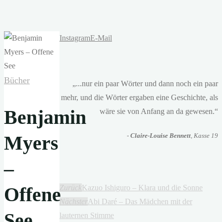
Instagram
E-Mail
Bücher
„...nur ein paar Wörter und dann noch ein paar
mehr, und die Wörter ergaben eine Geschichte, als
Benjamin
wäre sie von Anfang an da gewesen.“
Myers
-
Claire-Louise Bennett
, Kasse 19
–
Offene
Zurück
Kazuo Ishiguro – Klara und die Sonne
Nächster
Abi Daré – Das Mädchen mit der
See
lauternen Stimme