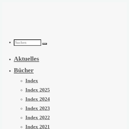
Zum
Inhalt
springen
Suchen
Aktuelles
nach:
Bücher
Index
Index 2025
Index 2024
Index 2023
Index 2022
Index 2021