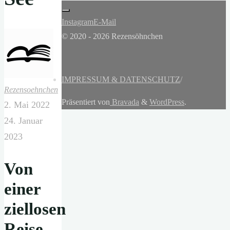
Instagram
E-Mail
© 2020 - 2026 Rezensöhnchen
IMPRESSUM & DATENSCHUTZ
/
Rezensoehnchen
Präsentiert von
Bravada
&
WordPress
.
2. Mai 2022
24. Januar
2023
Von
einer
ziellosen
Reise